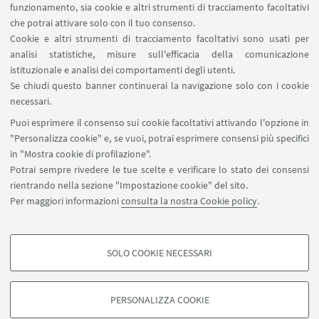
funzionamento, sia cookie e altri strumenti di tracciamento facoltativi
IN EVIDENZA
che potrai attivare solo con il tuo consenso.
Cookie e altri strumenti di tracciamento facoltativi sono usati per
🪪Fai la tessera CUSB
analisi statistiche, misure sull'efficacia della comunicazione
istituzionale e analisi dei comportamenti degli utenti.
✍️ Scheda deleghe e allergie
Se chiudi questo banner continuerai la navigazione solo con i cookie
✍️ Liberatoria foto/video
necessari.
Puoi esprimere il consenso sui cookie facoltativi attivando l'opzione in
🌀Torna alla pagina Campi e Vacanze CUSB
"Personalizza cookie" e, se vuoi, potrai esprimere consensi più specifici
in "Mostra cookie di profilazione".
Potrai sempre rivedere le tue scelte e verificare lo stato dei consensi
rientrando nella sezione "Impostazione cookie" del sito.
Per maggiori informazioni
consulta la nostra Cookie policy
.
SOLO COOKIE NECESSARI
Seguici su:
COOKIE DI PROFILAZIONE - FACOLTATIVI
Si tratta di cookie utilizzati per analizzare le caratteristiche della navigazione
PERSONALIZZA COOKIE
degli utenti, creare profili in base al loro comportamento sul sito, per analisi
di marketing.