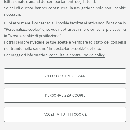
- Martedì: 16.30 - 18.30
istituzionale e analisi dei comportamenti degli utenti.
- Giovedì: 16.30 - 18.30
Se chiudi questo banner continuerai la navigazione solo con i cookie
- Venerdì: 16.30 - 18.30
necessari.
Puoi esprimere il consenso sui cookie facoltativi attivando l'opzione in
dall'8 giugno al 21 luglio 2026
"Personalizza cookie" e, se vuoi, potrai esprimere consensi più specifici
- Martedì: 16.30 - 18.30
in "Mostra cookie di profilazione".
- Giovedì: 16.30 - 18.30
Potrai sempre rivedere le tue scelte e verificare lo stato dei consensi
rientrando nella sezione "Impostazione cookie" del sito.
Chiusura estiva
: dal 22 luglio al 23 agosto 2026
Per maggiori informazioni
consulta la nostra Cookie policy
.
Chiusure straordinarie
:
SOLO COOKIE NECESSARI
Seguici su:
COOKIE DI PROFILAZIONE - FACOLTATIVI
Si tratta di cookie utilizzati per analizzare le caratteristiche della navigazione
PERSONALIZZA COOKIE
degli utenti, creare profili in base al loro comportamento sul sito, per analisi
di marketing.
©Copyright 2026 - ALMA MATER STUDIORUM - Università di
Mostra cookie di profilazione
Bologna - Via Zamboni, 33 - 40126 Bologna - PI: 01131710376 -
ACCETTA TUTTI I COOKIE
CF: 80007010376 -
Privacy
-
Note legali
-
Impostazioni Cookie
Google/Youtube Video