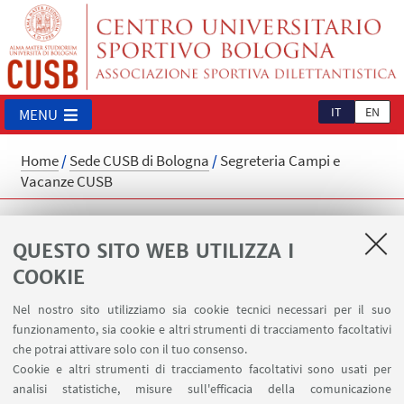
IT
EN
MENU
Home
/
Sede CUSB di Bologna
/
Segreteria Campi e
Vacanze CUSB
Segreteria Campi e Vacanze CUSB
QUESTO SITO WEB UTILIZZA I
cusb.camp@unibo.it
COOKIE
📍 Impianto Record - Via del Pilastro 8, Bologna
📞 051 6338105
Nel nostro sito utilizziamo sia cookie tecnici necessari per il suo
funzionamento, sia cookie e altri strumenti di tracciamento facoltativi
⌚
Orario di apertura
che potrai attivare solo con il tuo consenso.
Cookie e altri strumenti di tracciamento facoltativi sono usati per
dal 9 febbraio al 7 giugno 2026
analisi statistiche, misure sull'efficacia della comunicazione