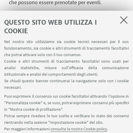
che possono essere prenotate per eventi.
Consulta le informazioni su
Centro sportivo
universitario Record
.
QUESTO SITO WEB UTILIZZA I
COOKIE
Richiedi informazioni e
preventivo:
cusb.impianti@unibo.it
Nel nostro sito utilizziamo sia cookie tecnici necessari per il suo
funzionamento, sia cookie e altri strumenti di tracciamento facoltativi
che potrai attivare solo con il tuo consenso.
Cookie e altri strumenti di tracciamento facoltativi sono usati per
IN EVIDENZA
analisi statistiche, misure sull'efficacia della comunicazione
istituzionale e analisi dei comportamenti degli utenti.
Impianti sportivi e campi
Se chiudi questo banner continuerai la navigazione solo con i cookie
Campi, palestre e spazi in cui si svolgono le
necessari.
attività sportive proposte dal CUSB e che
Puoi esprimere il consenso sui cookie facoltativi attivando l'opzione in
possono essere richiesti in affitto.
"Personalizza cookie" e, se vuoi, potrai esprimere consensi più specifici
in "Mostra cookie di profilazione".
Potrai sempre rivedere le tue scelte e verificare lo stato dei consensi
rientrando nella sezione "Impostazione cookie" del sito.
Per maggiori informazioni
consulta la nostra Cookie policy
.