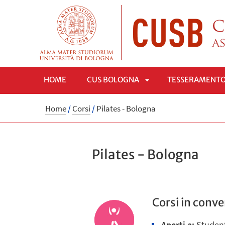
HOME
CUS BOLOGNA
TESSERAMENT
APRI
Home
/
Corsi
/
Pilates - Bologna
SOTTOMENÙ
Pilates - Bologna
Corsi in conv
Aperti a:
Student