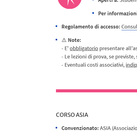
Per informazion
R
egolamento di accesso:
Consul
⚠️
Note:
- E'
obbligatorio
presentare all'a
- Le lezioni di prova, se previs
- Eventuali costi associativi,
indi
CORSO ASIA
Convenzionato:
ASIA (Associazi