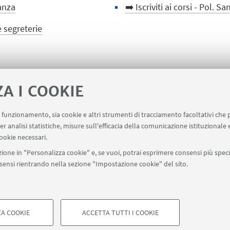
Danza
➡️ Iscriviti ai corsi - Pol. 
e segreterie
ZA I COOKIE
🌀 Torna alla pagina dei co
uo funzionamento, sia cookie e altri strumenti di tracciamento facoltativi che 
er analisi statistiche, misure sull'efficacia della comunicazione istituzionale
ookie necessari.
ione in "Personalizza cookie" e, se vuoi, potrai esprimere consensi più specif
onsensi rientrando nella sezione "Impostazione cookie" del sito.
A COOKIE
ACCETTA TUTTI I COOKIE
di Bologna - Via Zamboni, 33 - 40126 Bologna - PI: 01131710376 - CF: 8
COOKIE TECNICI - NECESSAR