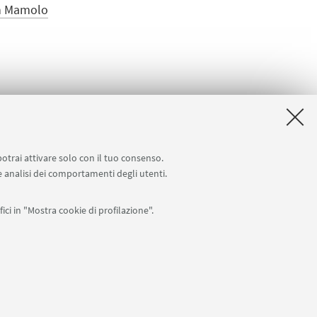
San Mamolo
rsi
potrai attivare solo con il tuo consenso.
 e analisi dei comportamenti degli utenti.
ici in "Mostra cookie di profilazione".
Seguici su:
0007010376 -
Privacy
-
Note legali
-
Impostazioni Cookie
I