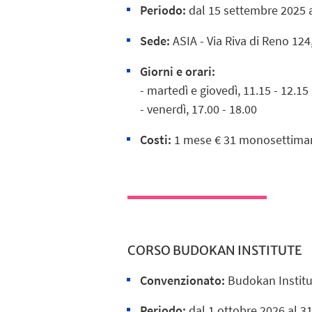
Periodo:
dal
15 settembre 2025 a
Sede:
ASIA - Via Riva di Reno 12
Giorni e orari:
- martedì e giovedì, 11.15 - 12.15
- venerdì, 17.00 - 18.00
Costi:
1 mese € 31 monosettimana
CORSO BUDOKAN INSTITUTE
Convenzionato:
Budokan Instit
Periodo:
dal
1 ottobre
2026 al 3