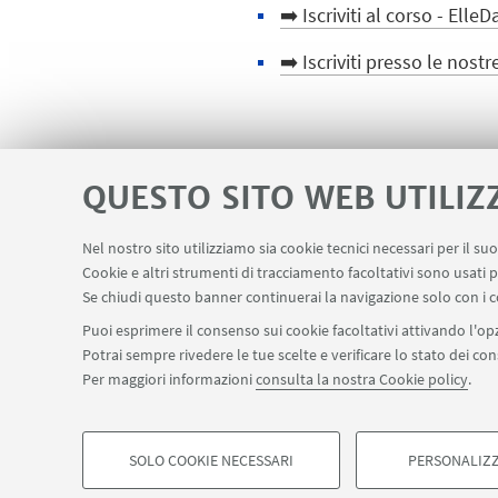
➡️ Iscriviti al corso - Elle
➡️ Iscriviti presso le nostr
IN EVIDENZA
QUESTO SITO WEB UTILIZ
🪪 Fai la tessera CUSB
Nel nostro sito utilizziamo sia cookie tecnici necessari per il s
Cookie e altri strumenti di tracciamento facoltativi sono usati p
Se chiudi questo banner continuerai la navigazione solo con i c
Puoi esprimere il consenso sui cookie facoltativi attivando l'opz
Potrai sempre rivedere le tue scelte e verificare lo stato dei c
Per maggiori informazioni
consulta la nostra Cookie policy
.
SOLO COOKIE NECESSARI
PERSONALIZZ
©Copyright 2026 - ALMA MATER STUDIORUM - Università 
COOKIE DI PROFILAZIONE - FACOLTATIVI