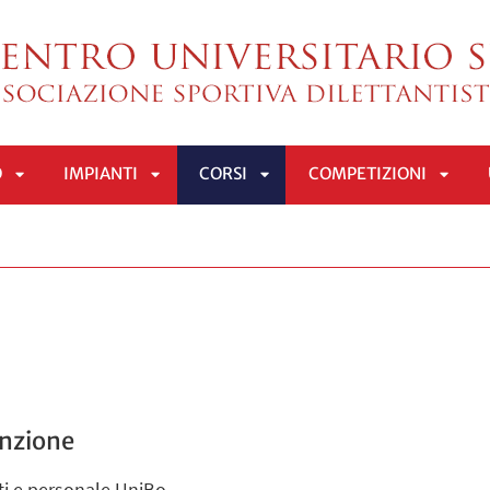
O
IMPIANTI
CORSI
COMPETIZIONI
APRI
APRI
APRI
APRI
SOTTOMENÙ
SOTTOMENÙ
SOTTOMENÙ
SOTT
enzione
i e personale UniBo