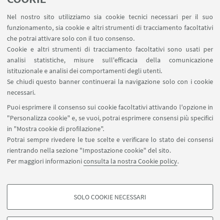
Nel nostro sito utilizziamo sia cookie tecnici necessari per il suo
funzionamento, sia cookie e altri strumenti di tracciamento facoltativi
che potrai attivare solo con il tuo consenso.
CONTATTI
Cookie e altri strumenti di tracciamento facoltativi sono usati per
analisi statistiche, misure sull'efficacia della comunicazione
istituzionale e analisi dei comportamenti degli utenti.
Campi e vacanze estive
Se chiudi questo banner continuerai la navigazione solo con i cookie
Scrivi una mail
necessari.
Vai al sito
Puoi esprimere il consenso sui cookie facoltativi attivando l'opzione in
"Personalizza cookie" e, se vuoi, potrai esprimere consensi più specifici
in "Mostra cookie di profilazione".
Potrai sempre rivedere le tue scelte e verificare lo stato dei consensi
rientrando nella sezione "Impostazione cookie" del sito.
Per maggiori informazioni
consulta la nostra Cookie policy
.
SOLO COOKIE NECESSARI
Seguici su:
COOKIE DI PROFILAZIONE - FACOLTATIVI