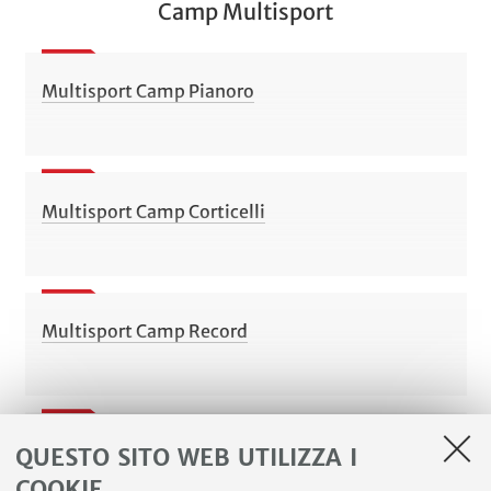
Camp Multisport
Multisport Camp Pianoro
Multisport Camp Corticelli
Multisport Camp Record
Multisport Camp Minerbio
QUESTO SITO WEB UTILIZZA I
COOKIE