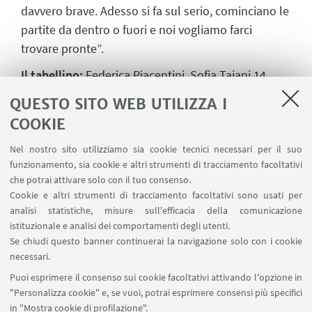
davvero brave. Adesso si fa sul serio, cominciano le
partite da dentro o fuori e noi vogliamo farci
trovare pronte”.
Il tabellino:
Federica Piacentini, Sofia Taiani 14,
Federica Ghiberti 2, Sofia Ceroni 6, Sofia Fusaroli,
QUESTO SITO WEB UTILIZZA I
Rebecca Laporta, Sofia Migliorini 7, Stefania
COOKIE
Bernabè 4, Sara Fontemaggi 11, Erika Bendoni 7,
Arianna Gambini, Giulia Galletti 5, Irene Carnevali 1.
Nel nostro sito utilizziamo sia cookie tecnici necessari per il suo
funzionamento, sia cookie e altri strumenti di tracciamento facoltativi
Allenatore: Leonardo Palladino. Vice: Ilaria Gaiani.
che potrai attivare solo con il tuo consenso.
Staff: Matteo Galli, Alessandro Vitti, Agostino
Cookie e altri strumenti di tracciamento facoltativi sono usati per
Briatico.
analisi statistiche, misure sull'efficacia della comunicazione
istituzionale e analisi dei comportamenti degli utenti.
Nel match di esordio le cussine avevano piegato le
Se chiudi questo banner continuerai la navigazione solo con i cookie
estoni di Tartu, 3-0 (25-16, 25-19, 25-18). Stesso
necessari.
risultato, 3-0, contro le olandesi di Wageningen
Puoi esprimere il consenso sui cookie facoltativi attivando l'opzione in
(25-16, 25-15, 25-13).
"Personalizza cookie" e, se vuoi, potrai esprimere consensi più specifici
in "Mostra cookie di profilazione".