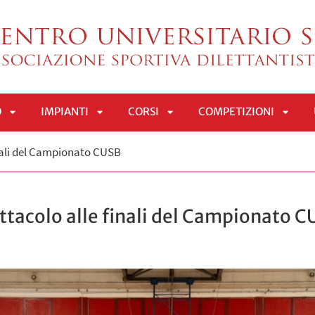
O
IMPIANTI
CORSI
COMPETIZIONI
APRI
APRI
APRI
APRI
nali del Campionato CUSB
SOTTOMENÙ
SOTTOMENÙ
SOTTOMENÙ
SOTT
ttacolo alle finali del Campionato 