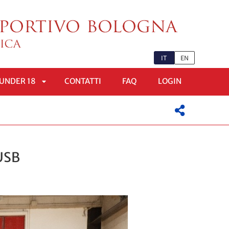
IT
EN
UNDER 18
CONTATTI
FAQ
LOGIN
APRI
OMENÙ
SOTTOMENÙ
CUSB