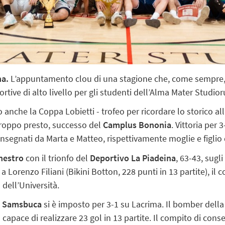
na.
L’appuntamento clou di una stagione che, come sempre, 
rtive di alto livello per gli studenti dell’Alma Mater Studio
io anche la Coppa Lobietti - trofeo per ricordare lo storico 
troppo presto, successo del
Camplus Bononia
. Vittoria per 
onsegnati da Marta e Matteo, rispettivamente moglie e figlio 
nestro
con il trionfo del
Deportivo La Piadeina
, 63-43, sugl
a Lorenzo Filiani (Bikini Botton, 228 punti in 13 partite), il
 dell’Università.
,
Samsbuca
si è imposto per 3-1 su Lacrima. Il bomber della
pace di realizzare 23 gol in 13 partite. Il compito di cons