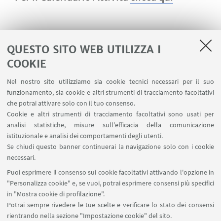
CONTATTI
QUESTO SITO WEB UTILIZZA I
Per maggiori informazioni
COOKIE
Scrivi una mail
Nel nostro sito utilizziamo sia cookie tecnici necessari per il suo
funzionamento, sia cookie e altri strumenti di tracciamento facoltativi
che potrai attivare solo con il tuo consenso.
Cookie e altri strumenti di tracciamento facoltativi sono usati per
analisi statistiche, misure sull'efficacia della comunicazione
IN EVIDENZA
istituzionale e analisi dei comportamenti degli utenti.
Se chiudi questo banner continuerai la navigazione solo con i cookie
Descrizione allenamenti - Allenati con Unibo
necessari.
OUTDOOR
Puoi esprimere il consenso sui cookie facoltativi attivando l'opzione in
[ .pdf 1256Kb ]
"Personalizza cookie" e, se vuoi, potrai esprimere consensi più specifici
in "Mostra cookie di profilazione".
Potrai sempre rivedere le tue scelte e verificare lo stato dei consensi
rientrando nella sezione "Impostazione cookie" del sito.