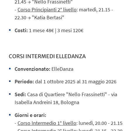
21.45
→ "Nello Frassinetti"
-
Corso Principianti 2° livello
: martedì, 21.15 -
22.30
→ "Katia Bertasi"
Costi:
1 mese 48€ | 3 mesi 120€
CORSI INTERMEDI ELLEDANZA
Convenzionato:
ElleDanza
Periodo:
dal
1 ottobre
2025 al 31 maggio 2026
Sedi:
Casa di Quartiere "Nello Frassinetti" - via
Isabella Andreini 18, Bologna
Giorni e orari:
-
Corso Intermedio 1° livello
: lunedì, 20.00 - 21.15
-
Corso Intermedio 2° livello
: lunedì, 21.15 - 22.30