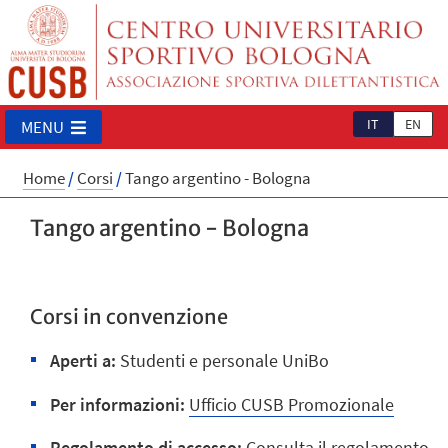
IT
EN
MENU
Home
/
Corsi
/
Tango argentino - Bologna
Tango argentino - Bologna
Corsi in convenzione
Aperti a:
Studenti e personale UniBo
Per informazioni:
Ufficio CUSB Promozionale
R
egolamento di accesso:
Consulta il regolamento