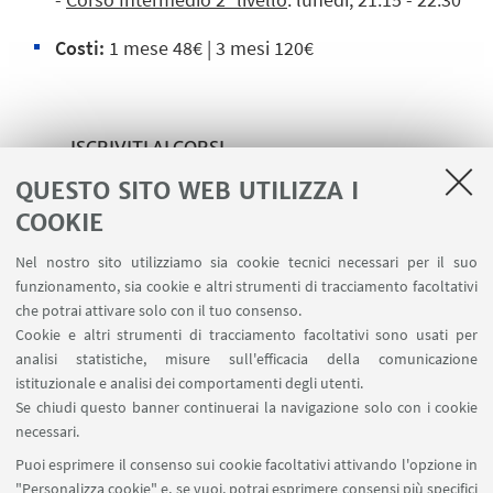
Costi:
1 mese 48€ | 3 mesi 120€
ISCRIVITI AI CORSI
QUESTO SITO WEB UTILIZZA I
➡️ Iscriviti ai corsi principianti - ElleDanza
COOKIE
➡️ Iscriviti ai corsi intermedi - ElleDanza
Nel nostro sito utilizziamo sia cookie tecnici necessari per il suo
➡️ Iscriviti presso le nostre segreterie
funzionamento, sia cookie e altri strumenti di tracciamento facoltativi
che potrai attivare solo con il tuo consenso.
Cookie e altri strumenti di tracciamento facoltativi sono usati per
analisi statistiche, misure sull'efficacia della comunicazione
istituzionale e analisi dei comportamenti degli utenti.
IN EVIDENZA
Se chiudi questo banner continuerai la navigazione solo con i cookie
🪪 Fai la tessera CUSB
necessari.
Puoi esprimere il consenso sui cookie facoltativi attivando l'opzione in
🌀 Torna alla pagina dei corsi
"Personalizza cookie" e, se vuoi, potrai esprimere consensi più specifici