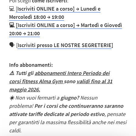
Poi scegli
come iscriverti
:
💻
[
Iscriviti ONLINE a corso]
→
Lunedì e
Mercoledì 18:00
→
19:00
💻
[
Iscriviti ONLINE a corso]
→
Martedì e Giovedì
20:00 → 21:00
🗣️ [
Iscriviti presso LE NOSTRE SEGRETERIE
]
Info abbonamenti:
⚠️
Tutti gli
abbonamenti Intero Periodo dei
corsi fitness Alma Gym
sono
validi fino al 31
maggio 2026.
☀️
Non vuoi fermarti a
giugno?
Nessun
problema!
Per i corsi che continueranno saranno
attivate tariffe dedicate al periodo estivo
, pensate
per garantirti la massima flessibilità anche nei mesi
caldi.