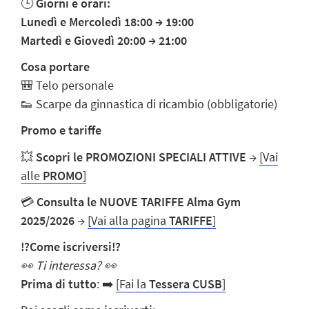
🕒
Giorni e orari:
Lunedì e Mercoledì 18:00
→
19:00
Martedì e Giovedì 20:00
→
21:00
Cosa portare
🎒 Telo personale
👟 Scarpe da ginnastica di ricambio (obbligatorie)
Promo e tariffe
💥
Scopri le PROMOZIONI SPECIALI ATTIVE
→
[Vai
alle
PROMO
]
💳
Consulta le NUOVE TARIFFE Alma Gym
2025/2026
→
[Vai alla pagina
TARIFFE
]
⁉️
Come iscriversi
⁉️
👀
Ti interessa?
👀
Prima di tutto
: ➡️
[Fai la
Tessera CUSB
]