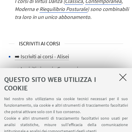
I corsi di Virtus Danza (
Classica
,
Contemporanea
,
Moderna e
Riequilibrio Posturale
) sono combinabili
tra loro in un unico abbonamento.
ISCRIVITI AI CORSI
➡️ Iscriviti ai corsi - Alisei
➡️ Iscriviti ai corsi - Gymmoving
QUESTO SITO WEB UTILIZZA I
➡️ Iscriviti ai corsi - Pol. San Mamolo
COOKIE
➡️ Iscriviti ai corsi - Virtus Danza
Nel nostro sito utilizziamo sia cookie tecnici necessari per il suo
➡️ Iscriviti presso le nostre segreterie
funzionamento, sia cookie e altri strumenti di tracciamento facoltativi
che potrai attivare solo con il tuo consenso.
Cookie e altri strumenti di tracciamento facoltativi sono usati per
analisi statistiche, misure sull'efficacia della comunicazione
istituzionale e analisi dei comportamenti degli utenti.
IN EVIDENZA