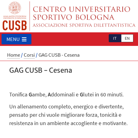
IT
EN
MENU
Home
/
Corsi
/
GAG CUSB - Cesena
GAG CUSB - Cesena
Tonifica
G
ambe,
A
ddominali e
G
lutei in 60 minuti.
Un allenamento completo, energico e divertente,
pensato per chi vuole migliorare forza, tonicità e
resistenza in un ambiente accogliente e motivante.