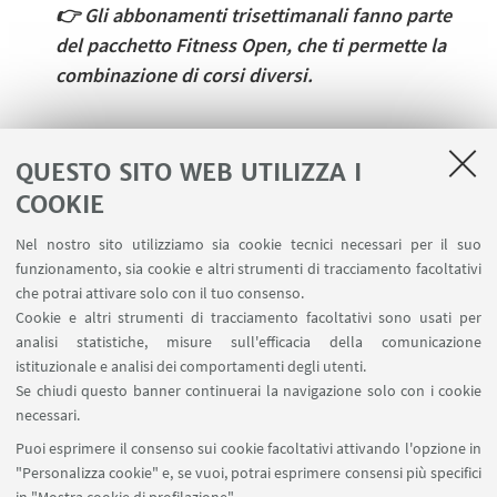
👉
Gli abbonamenti trisettimanali fanno parte
del pacchetto Fitness Open, che ti permette la
combinazione di corsi diversi.
QUESTO SITO WEB UTILIZZA I
ISCRIVITI AL CORSO
COOKIE
➡️ Iscriviti al corso
Nel nostro sito utilizziamo sia cookie tecnici necessari per il suo
➡️ Iscriviti presso le nostre segreterie
funzionamento, sia cookie e altri strumenti di tracciamento facoltativi
che potrai attivare solo con il tuo consenso.
Cookie e altri strumenti di tracciamento facoltativi sono usati per
analisi statistiche, misure sull'efficacia della comunicazione
istituzionale e analisi dei comportamenti degli utenti.
IN EVIDENZA
Se chiudi questo banner continuerai la navigazione solo con i cookie
🌀Torna alla pagina dei corsi
necessari.
Puoi esprimere il consenso sui cookie facoltativi attivando l'opzione in
🪪 Fai la tessera CUSB
"Personalizza cookie" e, se vuoi, potrai esprimere consensi più specifici