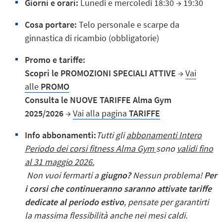
Giorni e orari:
Lunedì e mercoledì 18:30 → 19:30
Cosa portare:
Telo personale e s
carpe da
ginnastica di ricambio (obbligatorie)
Promo e tariffe:
Scopri le PROMOZIONI SPECIALI ATTIVE
→
Vai
alle
PROMO
Consulta le NUOVE TARIFFE Alma Gym
2025/2026
→
Vai alla pagina
TARIFFE
Info abbonamenti:
Tutti gli
abbonamenti Intero
Periodo dei corsi fitness Alma Gym
sono
validi fino
al 31 maggio 2026.
Non vuoi fermarti a
giugno?
Nessun problema!
Per
i corsi che continueranno saranno attivate tariffe
dedicate al periodo estivo
, pensate per garantirti
la massima flessibilità anche nei mesi caldi.