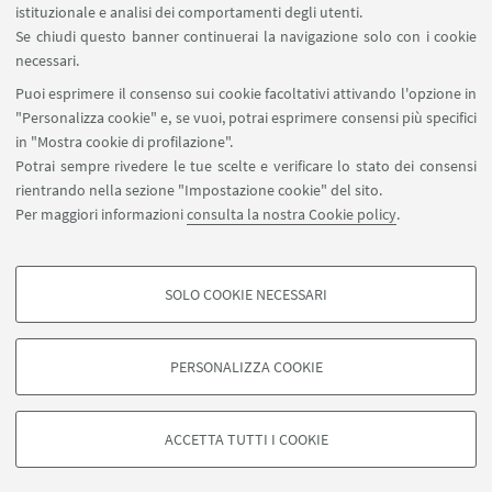
istituzionale e analisi dei comportamenti degli utenti.
IN EVIDENZA
Se chiudi questo banner continuerai la navigazione solo con i cookie
🪪 Fai la tessera CUSB
necessari.
Puoi esprimere il consenso sui cookie facoltativi attivando l'opzione in
🌀Torna alla pagina dei corsi
"Personalizza cookie" e, se vuoi, potrai esprimere consensi più specifici
in "Mostra cookie di profilazione".
Potrai sempre rivedere le tue scelte e verificare lo stato dei consensi
rientrando nella sezione "Impostazione cookie" del sito.
Per maggiori informazioni
consulta la nostra Cookie policy
.
SOLO COOKIE NECESSARI
Seguici su:
COOKIE DI PROFILAZIONE - FACOLTATIVI
Si tratta di cookie utilizzati per analizzare le caratteristiche della navigazione
PERSONALIZZA COOKIE
degli utenti, creare profili in base al loro comportamento sul sito, per analisi
di marketing.
©Copyright 2026 - ALMA MATER STUDIORUM - Università di
Mostra cookie di profilazione
Bologna - Via Zamboni, 33 - 40126 Bologna - PI: 01131710376 -
ACCETTA TUTTI I COOKIE
CF: 80007010376 -
Privacy
-
Note legali
-
Impostazioni Cookie
Google/Youtube Video