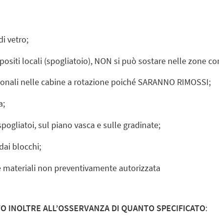
di vetro;
 appositi locali (spogliatoio), NON si può sostare nelle zone
rsonali nelle cabine a rotazione poiché SARANNO RIMOSSI;
a;
ogliatoi, sul piano vasca e sulle gradinate;
 dai blocchi;
e materiali non preventivamente autorizzata
TO INOLTRE ALL’OSSERVANZA DI QUANTO SPECIFICATO
: