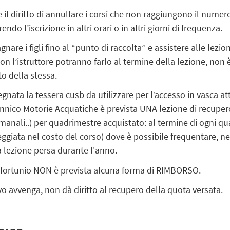
e il diritto di annullare i corsi che non raggiungono il numero
o l’iscrizione in altri orari o in altri giorni di frequenza.
are i figli fino al “punto di raccolta” e assistere alle lezio
n l’istruttore potranno farlo al termine della lezione, non è 
o della stessa.
segnata la tessera cusb da utilizzare per l’accesso in vasca at
Ginnico Motorie Acquatiche è prevista UNA lezione di recupero
ettimanali..) per quadrimestre acquistato: al termine di ogni 
iata nel costo del corso) dove è possibile frequentare, ne
a lezione persa durante l'anno.
infortunio NON è prevista alcuna forma di RIMBORSO.
tivo avvenga, non dà diritto al recupero della quota versata.