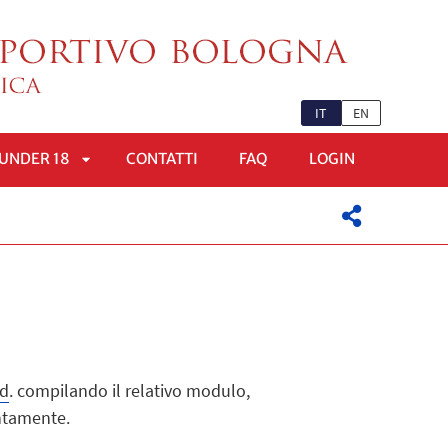
IT
EN
UNDER 18
CONTATTI
FAQ
LOGIN
APRI
OMENÙ
SOTTOMENÙ
.d
. compilando il relativo modulo,
entamente.