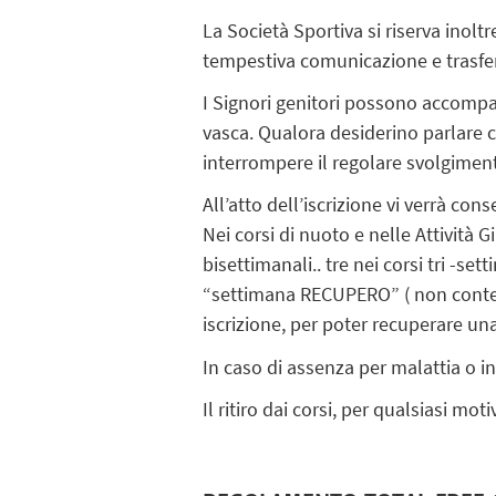
La Società Sportiva si riserva inoltr
tempestiva comunicazione e trasferend
I Signori genitori possono accompagn
vasca. Qualora desiderino parlare co
interrompere il regolare svolgiment
All’atto dell’iscrizione vi verrà con
Nei corsi di nuoto e nelle Attività 
bisettimanali.. tre nei corsi tri -s
“settimana RECUPERO” ( non contegg
iscrizione, per poter recuperare un
In caso di assenza per malattia o 
Il ritiro dai corsi, per qualsiasi mo