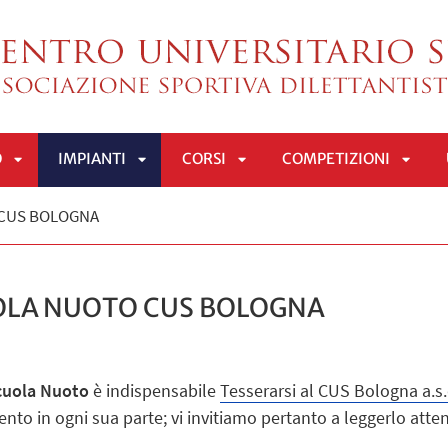
O
IMPIANTI
CORSI
COMPETIZIONI
APRI
APRI
APRI
APRI
CUS BOLOGNA
SOTTOMENÙ
SOTTOMENÙ
SOTTOMENÙ
SOTT
LA NUOTO CUS BOLOGNA
cuola Nuoto
è indispensabile
Tesserarsi al CUS Bologna a.s
ento in ogni sua parte; vi invitiamo pertanto a leggerlo att