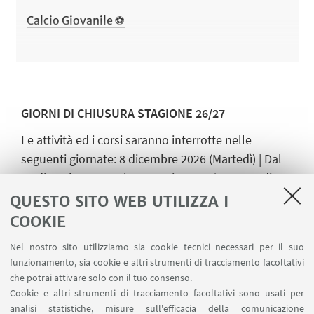
Calcio Giovanile ⚽
GIORNI DI CHIUSURA STAGIONE 26/27
Le attività ed i corsi saranno interrotte nelle
seguenti giornate: 8 dicembre 2026 (Martedì) | Dal
21 dicembre 2026 al 6 gennaio 2027 (Vacanze di
Natale) | Dal 25 al 30 marzo 2027 (Vacanze di
QUESTO SITO WEB UTILIZZA I
Pasqua) | 2 giugno 2027 (Mercoledì). Termine delle
COOKIE
attività per tutti i corsi Venerdì 28 maggio.
Nel nostro sito utilizziamo sia cookie tecnici necessari per il suo
funzionamento, sia cookie e altri strumenti di tracciamento facoltativi
che potrai attivare solo con il tuo consenso.
Cookie e altri strumenti di tracciamento facoltativi sono usati per
CONTATTI
analisi statistiche, misure sull'efficacia della comunicazione