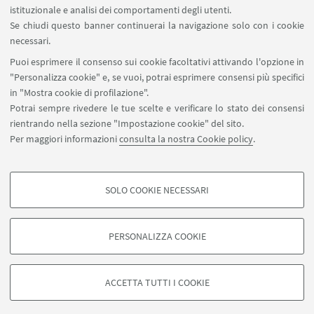
istituzionale e analisi dei comportamenti degli utenti.
Segreteria Corsi di Avviamento
Se chiudi questo banner continuerai la navigazione solo con i cookie
allo Sport dai 3 ai 10 anni
necessari.
Vai al sito
Puoi esprimere il consenso sui cookie facoltativi attivando l'opzione in
"Personalizza cookie" e, se vuoi, potrai esprimere consensi più specifici
in "Mostra cookie di profilazione".
Potrai sempre rivedere le tue scelte e verificare lo stato dei consensi
rientrando nella sezione "Impostazione cookie" del sito.
Per maggiori informazioni
consulta la nostra Cookie policy
.
SOLO COOKIE NECESSARI
Seguici su:
COOKIE DI PROFILAZIONE - FACOLTATIVI
Si tratta di cookie utilizzati per analizzare le caratteristiche della navigazione
PERSONALIZZA COOKIE
degli utenti, creare profili in base al loro comportamento sul sito, per analisi
di marketing.
©Copyright 2026 - ALMA MATER STUDIORUM - Università di
Mostra cookie di profilazione
Bologna - Via Zamboni, 33 - 40126 Bologna - PI: 01131710376 -
ACCETTA TUTTI I COOKIE
CF: 80007010376 -
Privacy
-
Note legali
-
Impostazioni Cookie
Google/Youtube Video