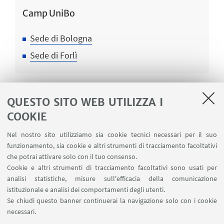
Camp UniBo
Sede di Bologna
Sede di Forlì
QUESTO SITO WEB UTILIZZA I
ISCRIZIONI E TESSERA CUSB
COOKIE
➡️Iscriviti presso le nostre Segreterie
Nel nostro sito utilizziamo sia cookie tecnici necessari per il suo
funzionamento, sia cookie e altri strumenti di tracciamento facoltativi
che potrai attivare solo con il tuo consenso.
Cookie e altri strumenti di tracciamento facoltativi sono usati per
IN EVIDENZA
analisi statistiche, misure sull'efficacia della comunicazione
istituzionale e analisi dei comportamenti degli utenti.
🪪Fai la tessera CUSB
Se chiudi questo banner continuerai la navigazione solo con i cookie
✍️ Scheda deleghe e allergie
[ .pdf 126Kb ]
necessari.