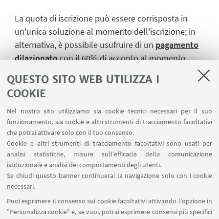
La quota di iscrizione può essere corrisposta in
un'unica soluzione
al momento dell'iscrizione
; in
alternativa, è possibile usufruire di un
pagamento
dilazionato
con il
60% di acconto
al momento
dell'iscrizione (entro il 3/07) e il
40% a saldo
(entro
QUESTO SITO WEB UTILIZZA I
il 3/09).
COOKIE
*È previsto uno sconto del 5% sulla quota di
Nel nostro sito utilizziamo sia cookie tecnici necessari per il suo
iscrizione del secondo figlio.
funzionamento, sia cookie e altri strumenti di tracciamento facoltativi
che potrai attivare solo con il tuo consenso.
Cookie e altri strumenti di tracciamento facoltativi sono usati per
analisi statistiche, misure sull'efficacia della comunicazione
TERMINE ISCRIZIONI:
03 luglio 2026
istituzionale e analisi dei comportamenti degli utenti.
Se chiudi questo banner continuerai la navigazione solo con i cookie
necessari.
➡️
Clicca qui
per effettuare l'iscrizione a Dopo
Puoi esprimere il consenso sui cookie facoltativi attivando l'opzione in
scuola compiti
"Personalizza cookie" e, se vuoi, potrai esprimere consensi più specifici