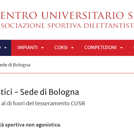
O
IMPIANTI
CORSI
COMPETIZIONI
APRI
APRI
APRI
APRI
 Sede di Bologna
SOTTOMENÙ
SOTTOMENÙ
SOTTOMENÙ
SOTT
stici - Sede di Bologna
 al di fuori del tesseramento CUSB
ità sportiva non agonistica.