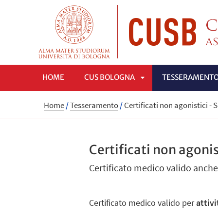
HOME
CUS BOLOGNA
TESSERAMENT
APRI
Home
/
Tesseramento
/
Certificati non agonistici -
SOTTOMENÙ
Certificati non agoni
Certificato medico valido anche
Certificato medico valido per
attiv