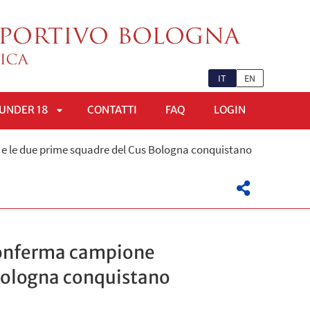
IT
EN
UNDER 18
CONTATTI
FAQ
LOGIN
APRI
ta e le due prime squadre del Cus Bologna conquistano
OMENÙ
SOTTOMENÙ
riconferma campione
s Bologna conquistano