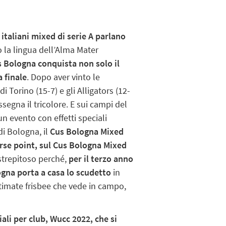
 italiani mixed di serie A parlano
o la lingua dell’Alma Mater
 Bologna conquista non solo il
a finale
. Dopo aver vinto le
i Torino (15-7) e gli Alligators (12-
ssegna il tricolore. E sui campi del
n evento con effetti speciali
di Bologna, il
Cus Bologna Mixed
erse point, sul Cus Bologna Mixed
trepitoso perché,
per il terzo anno
ogna porta a casa lo scudetto
in
ltimate frisbee che vede in campo,
ali per club, Wucc 2022, che si