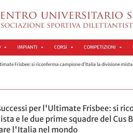
O
IMPIANTI
CORSI
COMPETIZIONI
APRI
APRI
APRI
APRI
Ultimate Frisbee: si riconferma campione d'Italia la divisione mis
SOTTOMENÙ
SOTTOMENÙ
SOTTOMENÙ
SOTT
successi per l'Ultimate Frisbee: si 
 mista e le due prime squadre del Cu
are l'Italia nel mondo