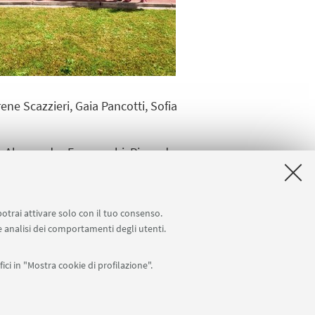
ene Scazzieri, Gaia Pancotti, Sofia
i, Alessandro Franceschi, Riccardo
a Lolli, Elena Audetto, Maria Chiara
entina Boarelli.
potrai attivare solo con il tuo consenso.
 e analisi dei comportamenti degli utenti.
ici in "Mostra cookie di profilazione".
Seguici su: