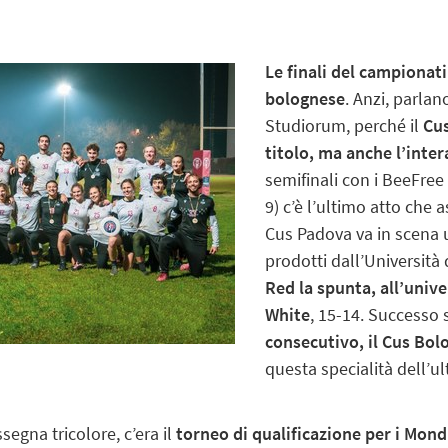
Le finali del campionati
bolognese
. Anzi, parlan
Studiorum, perché il
Cus
titolo, ma anche l’inter
semifinali con i BeeFree d
9) c’è l’ultimo atto che a
Cus Padova va in scena u
prodotti dall’Università 
Red la spunta, all’univ
White
, 15-14.
Successo s
consecutivo, il Cus Bol
questa specialità dell’u
segna tricolore, c’era il
torneo di qualificazione per i Mondi