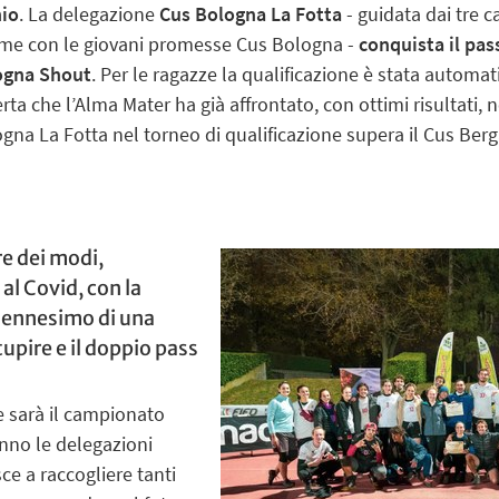
hio
. La delegazione
Cus Bologna La Fotta
- guidata dai tre c
eme con le giovani promesse Cus Bologna -
conquista il pass
ogna Shout
. Per le ragazze la qualificazione è stata autom
rta che l’Alma Mater ha già affrontato, con ottimi risultati, 
na La Fotta nel torneo di qualificazione supera il Cus Berg
re dei modi,
al Covid, con la
 l’ennesimo di una
tupire e il doppio pass
 sarà il campionato
anno le delegazioni
ce a raccogliere tanti