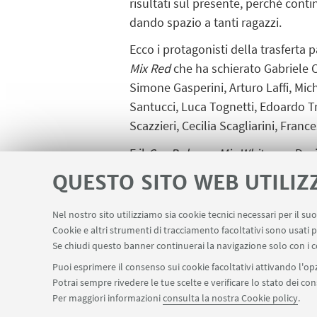
risultati sul presente, perché conti
dando spazio a tanti ragazzi.
Ecco i protagonisti della trasferta 
Mix Red
che ha schierato Gabriele C
Simone Gasperini, Arturo Laffi, Mic
Santucci, Luca Tognetti, Edoardo Tro
Scazzieri, Cecilia Scagliarini, Fran
E il
Cus Bologna Mix White
con Davi
Monti, Andrea Mastroianni, Alberto T
QUESTO SITO WEB UTILIZ
Frangipane, Mariaelena Simoni, Marg
Nel nostro sito utilizziamo sia cookie tecnici necessari per il s
Cookie e altri strumenti di tracciamento facoltativi sono usati p
Se chiudi questo banner continuerai la navigazione solo con i c
Puoi esprimere il consenso sui cookie facoltativi attivando l'opz
Potrai sempre rivedere le tue scelte e verificare lo stato dei c
Per maggiori informazioni
consulta la nostra Cookie policy
.