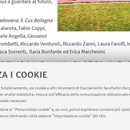
nua a guardare al futuro,
padovana: il
Cus Bologna
alarota, Fabio Coppi,
hele Angella, Giovanni
mbetti, Riccardo Venturoli, Riccardo Zanni, Laura Farolfi, Ir
cesca Sorrenti, Ilaria Bonfante ed Erica Marchesini.
de Morri, Federico Caraceni, Liam Crisafulli, Sebastian Ross
onelli, Sebastiano Chini, Sara Rabaglia, Silvia Borghi, Chiar
ZA I COOKIE
herita Giovannini, Marta Pederzani, Giulia Cristofolini e Val
uo funzionamento, sia cookie e altri strumenti di tracciamento facoltativi che 
er analisi statistiche, misure sull'efficacia della comunicazione istituzionale
ookie necessari.
ione in "Personalizza cookie" e, se vuoi, potrai esprimere consensi più specif
onsensi rientrando nella sezione "Impostazione cookie" del sito.