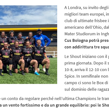
A Londra, su invito degli
migliori team europei, 
club di ultimate frisbee
americano dell’Ohio, dal
Mater Studiorum in Inghi
Cus Bologna potrà pres
con addirittura tre squ
Le Shout iniziano con il 
prima giornata. Dopo il 
10-8, arriva il 12-10 con l
Spice. In semifinale non c
campo ci sono le Box di V
sul dominio delle ragazz
 c’è un conto da regolare perché nell’ultima Champions le tr
a un vento fortissimo e da un grande equilibrio: poi le Sho