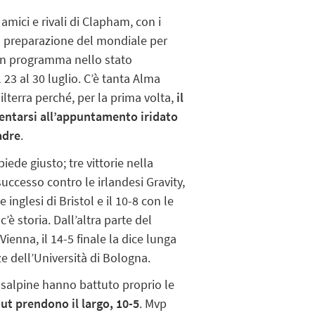
 amici e rivali di Clapham, con i
in preparazione del mondiale per
 in programma nello stato
 23 al 30 luglio.
C’è tanta Alma
lterra perché, per la prima volta,
il
entarsi all’appuntamento iridato
adre
.
piede giusto; tre vittorie nella
successo contro le irlandesi Gravity,
e inglesi di Bristol e il 10-8 con le
’è storia. Dall’altra parte del
ienna, il 14-5 finale la dice lunga
e dell’Università di Bologna.
ansalpine hanno battuto proprio le
ut prendono il largo, 10-5
. Mvp