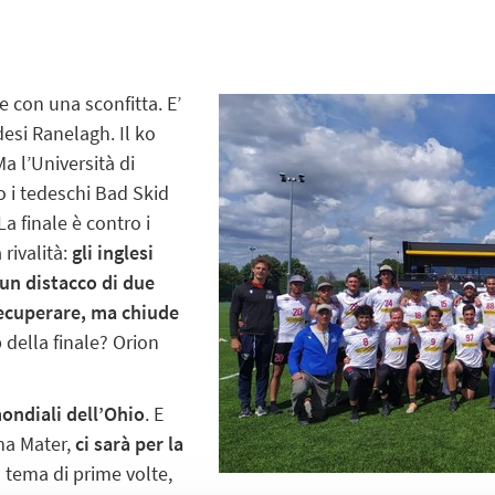
 con una sconfitta. E’
desi Ranelagh. Il ko
a l’Università di
o i tedeschi Bad Skid
La finale è contro i
rivalità:
gli inglesi
un distacco di due
recuperare, ma chiude
 della finale? Orion
mondiali dell’Ohio
. E
lma Mater,
ci sarà per la
in tema di prime volte,