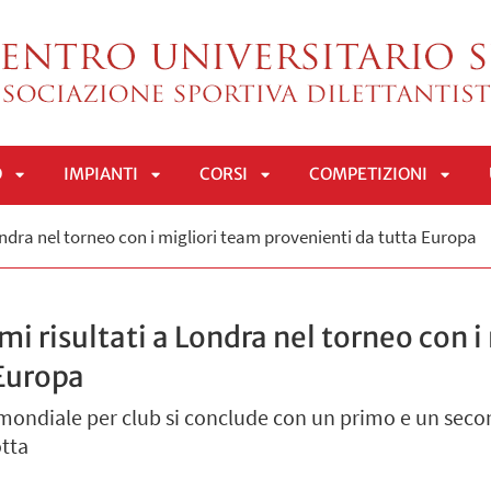
O
IMPIANTI
CORSI
COMPETIZIONI
APRI
APRI
APRI
APRI
Londra nel torneo con i migliori team provenienti da tutta Europa
SOTTOMENÙ
SOTTOMENÙ
SOTTOMENÙ
SOTT
mi risultati a Londra nel torneo con 
 Europa
 mondiale per club si conclude con un primo e un seco
tta