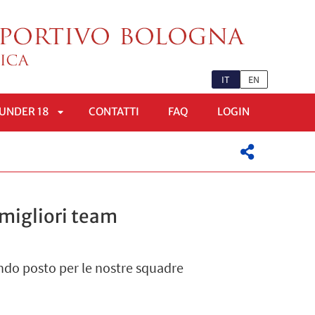
IT
EN
UNDER 18
CONTATTI
FAQ
LOGIN
APRI
OMENÙ
SOTTOMENÙ
i migliori team
ndo posto per le nostre squadre