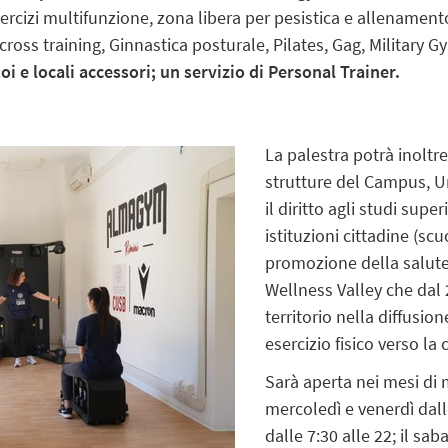
rcizi multifunzione, zona libera per pesistica e allenament
 cross training, Ginnastica posturale, Pilates, Gag, Military
oi e locali accessori; un servizio di Personal Trainer.
La palestra potrà inoltre 
strutture del Campus, Un
il diritto agli studi sup
istituzioni cittadine (sc
promozione della salute,
Wellness Valley che dal 2
territorio nella diffusione
esercizio fisico verso la
Sarà aperta nei mesi di 
mercoledì e venerdì dalle
dalle 7:30 alle 22; il sab