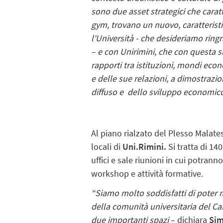
sono due asset strategici che caratt
gym, trovano un nuovo, caratterist
l'Università - che desideriamo ringra
– e con Unirimini, che con questa s
rapporti tra istituzioni, mondi eco
e delle sue relazioni, a dimostraz
diffuso e dello sviluppo economico e
Al piano rialzato del Plesso Malate
locali
di
Uni.Rimini.
Si tratta di 14
uffici e sale riunioni in cui potrann
workshop e attività formative.
“Siamo molto soddisfatti di poter 
della comunità universitaria del C
due importanti spazi
– dichiara
Sim