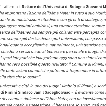
 –
afferma il
Rettore dell’Università di Bologna
Giovanni M
ci che improntano l’azione dell’Alma Mater in tutto il suo Mul
on le amministrazioni cittadine e con gli enti di sostegno, 
iungere risultati ambiziosi; una compenetrazione sempre pi
senza dell’Ateneo sia sempre più chiaramente percepita come
ione sempre più decisa dello sport universitario, che passa 
ionali quanto accoglienti; e, naturalmente, un’attenzione cre
i chiedono servizi mirati al benessere personale e luoghi di 
mi spazi integrati che inauguriamo oggi sono una sintesi concr
e hanno reso possibile questo risultato: il Comune di Rimini,
le tante azioni comuni che potremo intraprendere in futuro
a città che lo ospita”.
niversità e città in uno dei luoghi simbolo di Rimini, a serv
o di Rimini Sindaco Jamil Sadegholvaad
-
È evidente come i
e del campus riminese dell’Alma Mater, con un investimento n
grande pregio e suggestione. Il benessere, lo sport, così come 