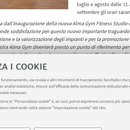
luglio e agosto dalle 11 
settembre gli orari sara
a dall’inaugurazione della nuova Alma Gym Fitness Studio d
nde soddisfazione per questo nuovo importante traguardo l
azione e la valorizzazione degli impianti e per la promozione d
estra Alma Gym diventerà presto un punto di riferimento per
 permetterà di ampliare la gamma di servizi offerti nelle se
he da sempre sono al fianco dell’Università di Bologna e del 
ZA I COOKIE
uo funzionamento, sia cookie e altri strumenti di tracciamento facoltativi che 
er analisi statistiche, misure sull'efficacia della comunicazione istituzionale
ookie necessari.
ione in "Personalizza cookie" e, se vuoi, potrai esprimere consensi più specif
onsensi rientrando nella sezione "Impostazione cookie" del sito.