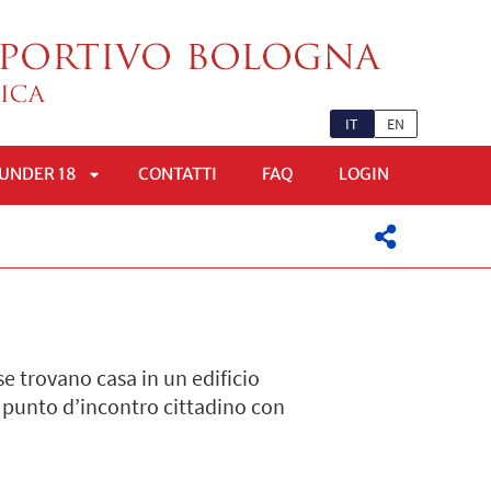
IT
EN
UNDER 18
CONTATTI
FAQ
LOGIN
APRI
OMENÙ
SOTTOMENÙ
e trovano casa in un edificio
o punto d’incontro cittadino con