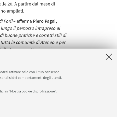
alle 20. A partire dal mese di
nno ampliati.
i Forlì
– afferma
Piero Pagni,
ungo il percorso intrapreso al
i buone pratiche e corretti stili di
 tutta la comunità di Ateneo e per
di della Romagna. Un ringraziamento
CUSB in queste iniziative, ovvero
potrai attivare solo con il tuo consenso.
 e analisi dei comportamenti degli utenti.
ici in "Mostra cookie di profilazione".
Seguici su: