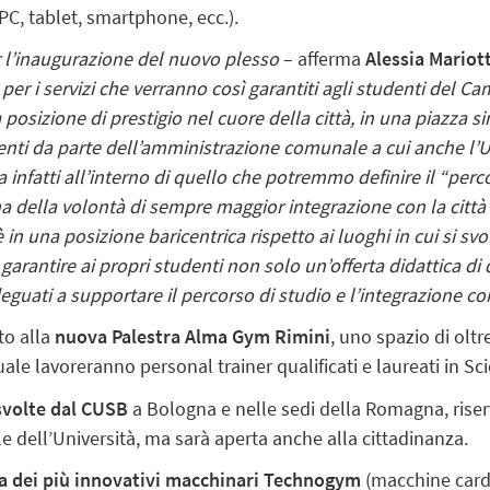
(PC, tablet, smartphone, ecc.).
 l’inaugurazione del nuovo plesso
– afferma
Alessia Mariott
 per i servizi che verranno così garantiti agli studenti del 
a posizione di prestigio nel cuore della città, in una piazza
enti da parte dell’amministrazione comunale a cui anche l’U
ca infatti all’interno di quello che potremmo definire il “per
 della volontà di sempre maggior integrazione con la città 
 in una posizione baricentrica rispetto ai luoghi in cui si svo
antire ai propri studenti non solo un’offerta didattica di q
guati a supportare il percorso di studio e l’integrazione con 
ato alla
nuova Palestra Alma Gym Rimini
, uno spazio di ol
quale lavoreranno personal trainer qualificati e laureati in Sc
 svolte dal CUSB
a Bologna e nelle sedi della Romagna, riserv
le dell’Università, ma sarà aperta anche alla cittadinanza.
ta dei più innovativi macchinari Technogym
(macchine cardi