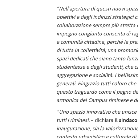
“Nell’apertura di questi nuovi spazi
obiettivi e degli indirizzi strategi
collaborazione sempre più stretta c
impegno congiunto consenta di ragg
e comunità cittadina, perché la pre
di tutta la collettività; una promoz
spazi dedicati che siano tanto funz
studentesse e degli studenti, che c
aggregazione e socialità. I bellissi
generali. Ringrazio tutti coloro ch
questo traguardo come il pegno del
armonica del Campus riminese e dell
"Uno spazio innovativo che unisce u
tutti i riminesi.
– dichiara
il sindac
inaugurazione, sia la valorizzazion
contesto urbanistico e culturale di 