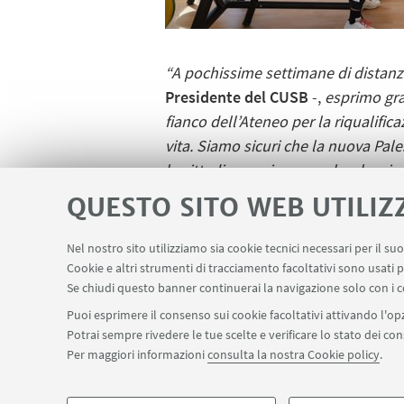
“A pochissime settimane di distanz
Presidente del CUSB
-,
esprimo gra
fianco dell’Ateneo per la riqualific
vita. Siamo sicuri che la nuova Pal
la cittadinanza in generale, che ci
speciale va poi anche alle realtà c
QUESTO SITO WEB UTILIZ
Macron, Technogym e Matteiplast”.
Nel nostro sito utilizziamo sia cookie tecnici necessari per il s
Cookie e altri strumenti di tracciamento facoltativi sono usati p
Se chiudi questo banner continuerai la navigazione solo con i c
Puoi esprimere il consenso sui cookie facoltativi attivando l'opz
Potrai sempre rivedere le tue scelte e verificare lo stato dei c
Per maggiori informazioni
consulta la nostra Cookie policy
.