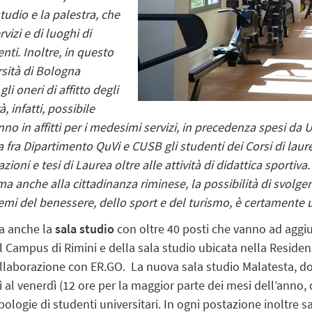
studio e la palestra, che
izi e di luoghi di
nti. Inoltre, in questo
sità di Bologna
li oneri di affitto degli
 infatti, possibile
nno in affitti per i medesimi servizi, in precedenza spesi da 
 fra Dipartimento QuVi e CUSB gli studenti dei Corsi di lau
ioni e tesi di Laurea oltre alle attività di didattica sportiva
 anche alla cittadinanza riminese, la possibilità di svolgere
emi del benessere, dello sport e del turismo, è certamente 
ta anche la
sala studio
con oltre 40 posti che vanno ad aggiun
el Campus di Rimini e della sala studio ubicata nella Reside
ollaborazione con ER.GO. La nuova sala studio Malatesta, do
 al venerdì (12 ore per la maggior parte dei mesi dell’anno, d
ipologie di studenti universitari. In ogni postazione inoltre 