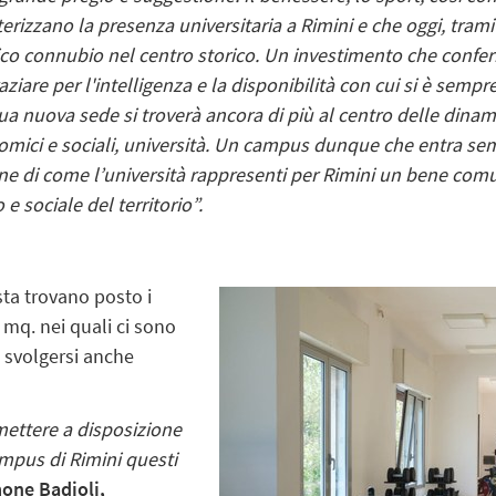
erizzano la presenza universitaria a Rimini e che oggi, tram
ico connubio nel centro storico. Un investimento che confer
ziare per l'intelligenza e la disponibilità con cui si è sempr
ua nuova sede si troverà ancora di più al centro delle dinami
nomici e sociali, università. Un campus dunque che entra semp
ione di come l’università rappresenti per Rimini un bene co
 sociale del territorio”.
sta trovano posto i
0 mq. nei quali ci sono
o svolgersi anche
mettere a disposizione
ampus di Rimini questi
one Badioli,