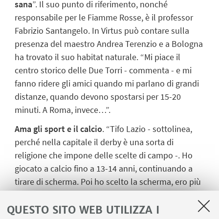
sana
”. Il suo punto di riferimento, nonché
responsabile per le Fiamme Rosse, è il professor
Fabrizio Santangelo. In Virtus può contare sulla
presenza del maestro Andrea Terenzio e a Bologna
ha trovato il suo habitat naturale. “Mi piace il
centro storico delle Due Torri - commenta - e mi
fanno ridere gli amici quando mi parlano di grandi
distanze, quando devono spostarsi per 15-20
minuti. A Roma, invece…”.
Ama gli sport e il calcio
. “Tifo Lazio - sottolinea,
perché nella capitale il derby è una sorta di
religione che impone delle scelte di campo -. Ho
giocato a calcio fino a 13-14 anni, continuando a
tirare di scherma. Poi ho scelto la scherma, ero più
portato. Nel calcio girano sicuramente più soldi,
ma
le soddisfazioni che mi regala la scherma sono
QUESTO SITO WEB UTILIZZA I