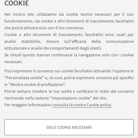
impagabili
”.
Non disdegna nemmeno il tennis e il
COOKIE
padel, ma con una sciabola in mano si diverte di
Nel nostro sito utilizziamo sia cookie tecnici necessari per il suo
più. Adesso è uno dei ragazzi che fanno parte della
funzionamento, sia cookie e altri strumenti di tracciamento facoltativi
grande famiglia Alma Mater,
il dual career è un
che potrai attivare solo con il tuo consenso.
supporto che gli consente di portare avanti le sue
Cookie e altri strumenti di tracciamento facoltativi sono usati per
analisi statistiche, misure sull'efficacia della comunicazione
grandi passioni
. “Sì, perché un giorno, una volta
istituzionale e analisi dei comportamenti degli utenti.
appesa la sciabola al chiodo, vorrei rimanere
Se chiudi questo banner continuerai la navigazione solo con i cookie
legato al mondo sportivo. Come dirigente”. Intanto
necessari.
vuole andare lontano. Anche con la famiglia Cus
Puoi esprimere il consenso sui cookie facoltativi attivando l'opzione in
Bologna della quale fa parte a giusto titolo.
"Personalizza cookie" e, se vuoi, potrai esprimere consensi più specifici
in "Mostra cookie di profilazione".
Potrai sempre rivedere le tue scelte e verificare lo stato dei consensi
rientrando nella sezione "Impostazione cookie" del sito.
Per maggiori informazioni
consulta la nostra Cookie policy
.
SOLO COOKIE NECESSARI
Seguici su:
COOKIE DI PROFILAZIONE - FACOLTATIVI