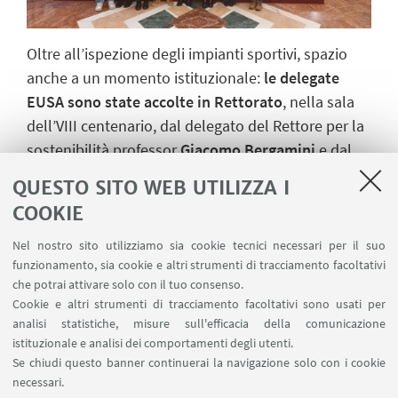
Oltre all’ispezione degli impianti sportivi, spazio
anche a un momento istituzionale:
le delegate
EUSA sono state accolte in Rettorato
, nella sala
dell’VIII centenario, dal delegato del Rettore per la
sostenibilità professor
Giacomo Bergamini
e dal
delegato per l’edilizia professor
Gianluca Morini
a
QUESTO SITO WEB UTILIZZA I
conferma dell’importanza di questo evento per la
COOKIE
nostra comunità universitaria e sportiva.
Nel nostro sito utilizziamo sia cookie tecnici necessari per il suo
La macchina organizzativa è attiva da tempo.
funzionamento, sia cookie e altri strumenti di tracciamento facoltativi
Giocare in casa, dopo anni di trionfi sui campi di
che potrai attivare solo con il tuo consenso.
tutta Europa, comporterà una pressione maggiore
Cookie e altri strumenti di tracciamento facoltativi sono usati per
analisi statistiche, misure sull'efficacia della comunicazione
per gli universitari dell’Alma Mater Studiorum. Ma
istituzionale e analisi dei comportamenti degli utenti.
intanto si sta preparando tutto per consentire ai
Se chiudi questo banner continuerai la navigazione solo con i cookie
giovani atleti che arriveranno di affrontare questa
necessari.