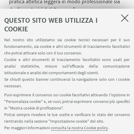
pratica atletica leggera in modo professionale sia
dagli amatori: i dati (tempo di percorrenza,
distanza, frequenza dei passi, numeri dei passi,
QUESTO SITO WEB UTILIZZA I
ecc.) verranno rilevati automaticamente tramite
COOKIE
uno speciale sensore o uno smartphone che gli
Nel nostro sito utilizziamo sia cookie tecnici necessari per il suo
atleti indosseranno; in questo modo sarà possibile
funzionamento, sia cookie e altri strumenti di tracciamento facoltativi
confrontare i programmi di allenamento elaborati
che potrai attivare solo con il tuo consenso.
in precedenza con i risultati raggiunti.
Cookie e altri strumenti di tracciamento facoltativi sono usati per
analisi statistiche, misure sull'efficacia della comunicazione
Innovazione, efficienza e alti standard
istituzionale e analisi dei comportamenti degli utenti.
qualitativi si confermano quindi gli asset
Se chiudi questo banner continuerai la navigazione solo con i cookie
principali che guidano l’Ateneo e il CUSB nei
necessari.
loro interventi a favore di atleti, studenti,
Puoi esprimere il consenso sui cookie facoltativi attivando l'opzione in
dipendenti e comunità cittadina.
"Personalizza cookie" e, se vuoi, potrai esprimere consensi più specifici
in "Mostra cookie di profilazione".
Potrai sempre rivedere le tue scelte e verificare lo stato dei consensi
rientrando nella sezione "Impostazione cookie" del sito.
Per maggiori informazioni
consulta la nostra Cookie policy
.