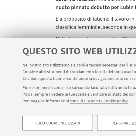
nuoto pinnato debutto per Lubin
E a proposito di fatiche: il lavoro 
classifica femminile, seconda in qu
Nella foto dietro, da sinistra:
Christ
Damiano Palleschi, Andrea Montalt
QUESTO SITO WEB UTILIZ
Caterina Andreoli, Lubin Falso Ha
Nel nostro sito utilizziamo sia cookie tecnici necessari per il s
Cookie e altri strumenti di tracciamento facoltativi sono usati p
Se chiudi questo banner continuerai la navigazione solo con i c
Puoi esprimere il consenso sui cookie facoltativi attivando l'opz
Potrai sempre rivedere le tue scelte e verificare lo stato dei c
Per maggiori informazioni
consulta la nostra Cookie policy
.
SOLO COOKIE NECESSARI
PERSONALIZZ
©Copyright 2026 - ALMA MATER STUDIORUM - Università 
COOKIE DI PROFILAZIONE - FACOLTATIVI