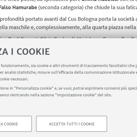
 Falso Hamurabe
(seconda categoria) che chiude la sua fatica
in profondità portato avanti dal Cus Bologna porta la società 
ella maschile e, complessivamente, alla quarta piazza nella 
ian Degli Esposti, Silvia Gualandi, Marialaura Grasso, Zoe Be
i, Davide Campagnoli, Elena Rossi
. Davanti, da sinistra:
Simo
ZA I COOKIE
murabe, Emma Musolesi.
uo funzionamento, sia cookie e altri strumenti di tracciamento facoltativi che 
er analisi statistiche, misure sull'efficacia della comunicazione istituzionale
ookie necessari.
ione in "Personalizza cookie" e, se vuoi, potrai esprimere consensi più specif
onsensi rientrando nella sezione "Impostazione cookie" del sito.
A COOKIE
ACCETTA TUTTI I COOKIE
di Bologna - Via Zamboni, 33 - 40126 Bologna - PI: 01131710376 - CF: 8
COOKIE TECNICI - NECESSAR