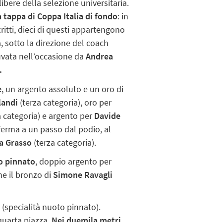
ibere della selezione universitaria.
 tappa di Coppa Italia di fondo
: in
ritti, dieci di questi appartengono
, sotto la direzione del coach
vata nell’occasione da
Andrea
.
e
, un argento assoluto e un oro di
landi
(terza categoria), oro per
 categoria) e argento per
Davide
 ferma a un passo dal podio, al
a Grasso
(terza categoria).
o pinnato
, doppio argento per
he il bronzo di
Simone Ravagli
i
(specialità nuoto pinnato).
quarta piazza.
Nei duemila metri