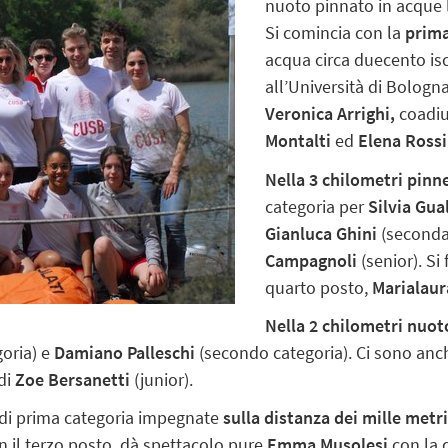
nuoto pinnato in acque l
Si comincia con la
prima
acqua circa duecento isc
all’Università di Bologna
Veronica Arrighi,
coadiu
Montalti
ed
Elena Rossi
Nella 3 chilometri pinn
categoria per
Silvia Gua
Gianluca Ghini
(seconda
Campagnoli
(senior). Si
quarto posto,
Marialaur
Nella 2 chilometri nuot
goria) e
Damiano Palleschi
(secondo categoria). Ci sono anc
 di
Zoe Bersanetti
(junior).
 di prima categoria impegnate
sulla distanza dei mille metr
n il terzo posto, dà spettacolo pure
Emma Musolesi
con la 