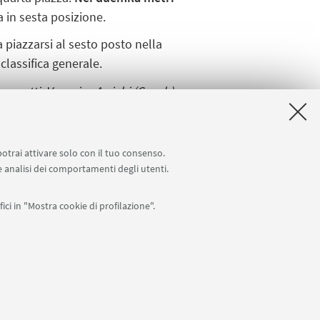
 in sesta posizione.
a piazzarsi al sesto posto nella
classifica generale.
rsanetti, Veronica Arrighi (Coach)
ne Ravagli, Gianluca Ghini,
potrai attivare solo con il tuo consenso.
 e analisi dei comportamenti degli utenti.
ici in "Mostra cookie di profilazione".
Seguici su:
0007010376 -
Privacy
-
Note legali
-
Impostazioni Cookie
I