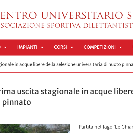
O
IMPIANTI
CORSI
COMPETIZIONI
APRI
APRI
APRI
APRI
gionale in acque libere della selezione universitaria di nuoto pinn
SOTTOMENÙ
SOTTOMENÙ
SOTTOMENÙ
SOTT
prima uscita stagionale in acque liber
o pinnato
Partita nel lago ‘Le Ghia