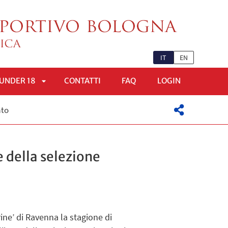
IT
EN
UNDER 18
CONTATTI
FAQ
LOGIN
APRI
ato
OMENÙ
SOTTOMENÙ
e della selezione
rine’ di Ravenna la stagione di