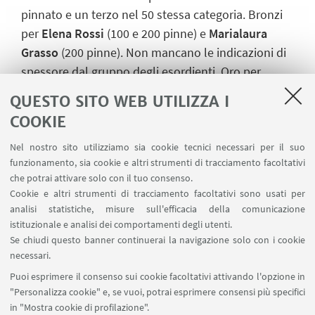
pinnato e un terzo nel 50 stessa categoria. Bronzi
per
Elena Rossi
(100 e 200 pinne) e
Marialaura
Grasso
(200 pinne). Non mancano le indicazioni di
spessore dal gruppo degli esordienti. Oro per
Francesco Marata
(50 e 100 pinne),
Riccardo
QUESTO SITO WEB UTILIZZA I
Canevese
(50 e 100 pinne),
Samuele Sensini
(50
COOKIE
pinne con l’aggiunto degli argenti nei 100 pinne e
50 nuoto pinnato),
Federico Giansante
(50 nuoto
Nel nostro sito utilizziamo sia cookie tecnici necessari per il suo
funzionamento, sia cookie e altri strumenti di tracciamento facoltativi
pinnato e bronzo nei 50 e 100 pinne). Argento per
che potrai attivare solo con il tuo consenso.
Matteo Bacciottini
(50 pinne e bronzo nei 50 nuoto
Cookie e altri strumenti di tracciamento facoltativi sono usati per
pinnato e 100 pinne),
Irene Orlandini
(100 pinne e
analisi statistiche, misure sull'efficacia della comunicazione
bronzo nei 50 pinne).
istituzionale e analisi dei comportamenti degli utenti.
Se chiudi questo banner continuerai la navigazione solo con i cookie
Applausi per
Andrea Montalti,
che centra
necessari.
l’obiettivo di tempo limite per gli assoluti italiani
Puoi esprimere il consenso sui cookie facoltativi attivando l'opzione in
nel 400 Velosub.
"Personalizza cookie" e, se vuoi, potrai esprimere consensi più specifici
in "Mostra cookie di profilazione".