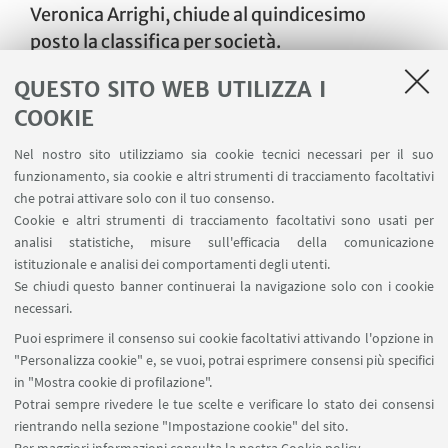
Veronica Arrighi, chiude al quindicesimo
posto la classifica per società.
Il più bravo di tutti è
Christian Degli Esposti
, che
QUESTO SITO WEB UTILIZZA I
conquista un oro nei 200 mono cmas assoluti e
COOKIE
due argenti nei 100 e nei 50 mono cmas assoluti.
Nel nostro sito utilizziamo sia cookie tecnici necessari per il suo
Quarto posto con un po’ di rimpianto per
Simone
funzionamento, sia cookie e altri strumenti di tracciamento facoltativi
Ravagli,
che accarezza il sogno di salire sul podo
che potrai attivare solo con il tuo consenso.
nei 200 mono cmas assoluti. Non ottengono
Cookie e altri strumenti di tracciamento facoltativi sono usati per
analisi statistiche, misure sull'efficacia della comunicazione
medaglie, ma danno il massimo contribuendo così
istituzionale e analisi dei comportamenti degli utenti.
alla classifica finale, tutti gli altri ragazzi
Se chiudi questo banner continuerai la navigazione solo con i cookie
dell’Università di Bologna ovvero
Alessandro
necessari.
Leone, Silvia Gualandi, Damiano Palleschi,
Puoi esprimere il consenso sui cookie facoltativi attivando l'opzione in
Marialaura Grasso
e
Caterina Andreoli.
"Personalizza cookie" e, se vuoi, potrai esprimere consensi più specifici
in "Mostra cookie di profilazione".
Potrai sempre rivedere le tue scelte e verificare lo stato dei consensi
rientrando nella sezione "Impostazione cookie" del sito.