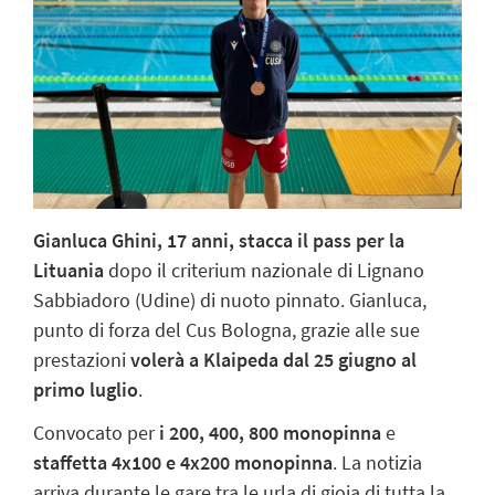
Gianluca Ghini, 17 anni,
stacca il pass per la
Lituania
dopo il criterium nazionale di Lignano
Sabbiadoro (Udine) di nuoto pinnato. Gianluca,
punto di forza del Cus Bologna, grazie alle sue
prestazioni
volerà a
Klaipeda
dal 25 giugno al
primo luglio
.
Convocato per
i 200, 400, 800 monopinna
e
staffetta 4x100 e 4x200 monopinna
. La notizia
arriva durante le gare tra le urla di gioia di tutta la