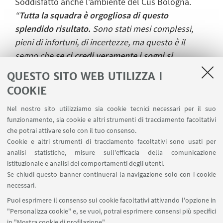
Soddisfatto anche l’ambiente del Cus Bologna.
“
Tutta la squadra è orgogliosa di questo
splendido risultato.
Sono stati mesi complessi,
pieni di infortuni, di incertezze, ma questo è il
segno che
se ci credi veramente i sogni si
avverano!
Adesso dobbiamo pensare a lavorare
QUESTO SITO WEB UTILIZZA I
duro per tenere alta la bandiera del Cus Bologna in
COOKIE
nazionale, ma sono sicura che Gianluca darà il
massimo, come sempre”.
Nel nostro sito utilizziamo sia cookie tecnici necessari per il suo
funzionamento, sia cookie e altri strumenti di tracciamento facoltativi
Gianluca Ghini, terza categoria, è d’oro nei 400, 200
che potrai attivare solo con il tuo consenso.
e 50 monopinna cmas assoluto. Poi
Petra Biondi
Cookie e altri strumenti di tracciamento facoltativi sono usati per
analisi statistiche, misure sull'efficacia della comunicazione
nei 100 pinne cmas assoluto, argento nei 50 pinne
istituzionale e analisi dei comportamenti degli utenti.
cmas assoluto. Sempre in terza categoria,
Damiano
Se chiudi questo banner continuerai la navigazione solo con i cookie
Palleschi
è d’argento nei 50 mono cmas assoluto.
necessari.
Bravissimi anche
Giulia Savino, Silvia Gualandi,
Puoi esprimere il consenso sui cookie facoltativi attivando l'opzione in
Christian Degli Esposti e Simone Ravagli.
"Personalizza cookie" e, se vuoi, potrai esprimere consensi più specifici
in "Mostra cookie di profilazione".