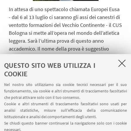
In attesa di uno spettacolo chiamata Europei Eusa
- dal 6 al 13 luglio ci saranno gli assi dei canestri di
ventotto formazioni del Vecchio Continente - il CUS
Bologna si mette all’opera nel mondo dell’atletica
leggera. Sarà l’ultima prova di questo anno
accademico. Il nome della prova è suggestivo
perché si tratta della ‘Notturna di Bologna’.
L’appuntamento è per domani, giovedì 26 giugno,
QUESTO SITO WEB UTILIZZA I
nella pista più bella delle Due Torri. Sono attesi
COOKIE
almeno cinquecento atleti. L’inizio delle gare è
Nel nostro sito utilizziamo sia cookie tecnici necessari per il suo
previsto per le 19, mezz’ora dopo la prima
funzionamento, sia cookie e altri strumenti di tracciamento facoltativi
premiazione. L’ultima prova alle 22,30, con le luci
che potrai attivare solo con il tuo consenso.
sempre più soffuse e, sullo sfondo, la sagoma della
Cookie e altri strumenti di tracciamento facoltativi sono usati per
analisi statistiche, misure sull'efficacia della comunicazione
basilica di San Luca.
istituzionale e analisi dei comportamenti degli utenti.
CUS Bologna, naturalmente, in doppia veste: come
Se chiudi questo banner continuerai la navigazione solo con i cookie
organizzatore e come società che manderà alcuni
necessari.