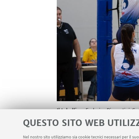
Il tabellino:
Federica Piacentini, Sof
7, Stefania Bernabè 19, Sara Fontem
QUESTO SITO WEB UTILIZ
Palladino. Vice: Ilaria Gaiani. Staff:
Nel nostro sito utilizziamo sia cookie tecnici necessari per il s