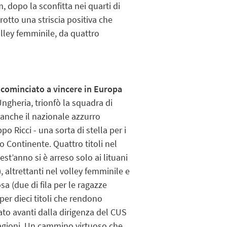
, dopo la sconfitta nei quarti di
rrotto una striscia positiva che
lley femminile, da quattro
a
cominciato a vincere in Europa
 Ungheria, trionfò la squadra di
 anche il nazionale azzurro
po Ricci - una sorta di stella per i
o Continente. Quattro titoli nel
st’anno si è arreso solo ai lituani
, altrettanti nel volley femminile e
osa (due di fila per le ragazze
per dieci titoli che rendono
tato avanti dalla dirigenza del CUS
agioni. Un cammino virtuoso che