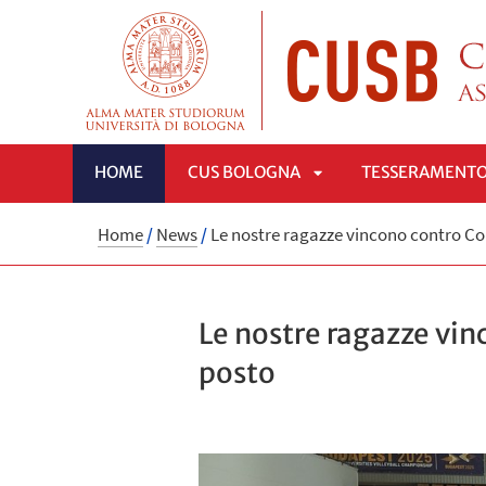
HOME
CUS BOLOGNA
TESSERAMENT
APRI
Home
/
News
/
Le nostre ragazze vincono contro Col
SOTTOMENÙ
Le nostre ragazze vin
posto