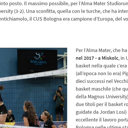
into posto. Il massimo possibile, per l’Alma Mater Studiorum
ersity (3-2). Una sconfitta, quella con le turche, che ha inte
ntichiamolo, il CUS Bologna era campione d’Europa, del vo
Per l’Alma Mater, che h
nel 2017 - a Miskolc
, in
basket nella quale c’era
(all’epoca non lo era) Pip
dieci successi nel Vecchi
basket maschile (che que
della Magnus University)
due titoli per il basket r
guidate da Jordan Losi) 
eccellente il lavoro por
Bologna nelle ultime st