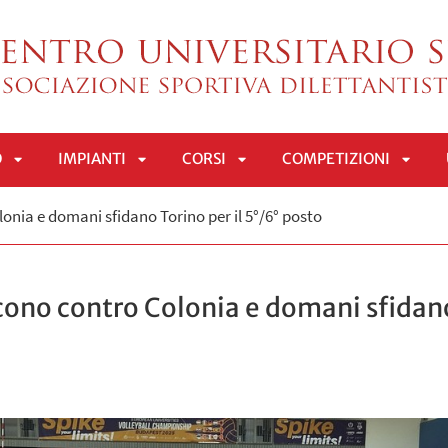
O
IMPIANTI
CORSI
COMPETIZIONI
APRI
APRI
APRI
APRI
onia e domani sfidano Torino per il 5°/6° posto
SOTTOMENÙ
SOTTOMENÙ
SOTTOMENÙ
SOTT
cono contro Colonia e domani sfidano