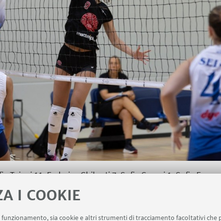
ia Taiani 11, Federica Ghiberti 7, Sofia Ceroni 1, Sofia Fusaro
aggi, Erika Bendoni 4, Arianna Gambini, Giulia Galletti 2, I
ZA I COOKIE
 Matteo Galli, Alessandro Vitti, Agostino Briatico.
uo funzionamento, sia cookie e altri strumenti di tracciamento facoltativi che 