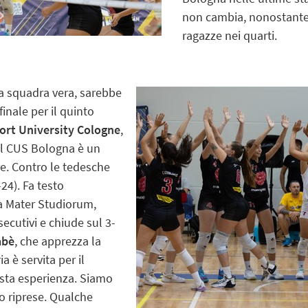
non cambia, nonostante 
ragazze nei quarti.
a squadra vera, sarebbe
finale per il quinto
ort University Cologne
,
 Il CUS Bologna è un
re. Contro le tedesche
24). Fa testo
ma Mater Studiorum,
secutivi e chiude sul 3-
abè
, che apprezza la
a è servita per il
esta esperienza. Siamo
mo riprese. Qualche