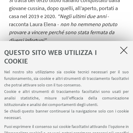
Si tratta del terzo titolo italiano conquistato dalla
giovane cussina, dopo quelli, all’aperto, portati a
casa nel 2019 e 2020.
“Negli ultimi due anni
-
racconta Laura Elena -
non ho nemmeno potuto
provare a vincere perché sono stata fermata da
diversi infortuni”.
Il tempo finale ha una valenza doppia: è il
nuovo
QUESTO SITO WEB UTILIZZA I
record regionale sulla distanza
(categoria
COOKIE
promesse) e vale pure
come minimo per gli
Nel nostro sito utilizziamo sia cookie tecnici necessari per il suo
Europei di categoria
, in programma nel mese di
funzionamento, sia cookie e altri strumenti di tracciamento facoltativi
luglio a Espoo, in Finlandia. Iscritta al secondo
che potrai attivare solo con il tuo consenso.
anno di
Infermieristica,
all’Università di Bologna,
Cookie e altri strumenti di tracciamento facoltativi sono usati per
analisi statistiche, misure sull'efficacia della comunicazione
Laura Elena ha idee chiare sul suo futuro.
“I
istituzionale e analisi dei comportamenti degli utenti.
prossimi obiettivi sono i campionati italiani assoluti
Se chiudi questo banner continuerai la navigazione solo con i cookie
il 18/19 febbraio. Poi provare a vincere anche il
necessari.
titolo italiano outdoor a giugno e a luglio
Puoi esprimere il consenso sui cookie facoltativi attivando l'opzione in
appuntamento con gli europei di categoria”.