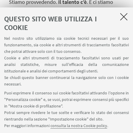
Stiamo provvedendo.
Il talento c’è
. E ci stiamo
applicando”. Laura non ha mai indossato la maglia
azzurra, quest’anno potrebbe farlo due volte.
QUESTO SITO WEB UTILIZZA I
“Potenzialmente aveva i minimi anche lo scorso
COOKIE
anno - insiste Mirco detto Toto -. Laura
Nel nostro sito utilizziamo sia cookie tecnici necessari per il suo
sicuramente è
l’atleta più forte che io abbia mai
funzionamento, sia cookie e altri strumenti di tracciamento facoltativi
allenato
. Vedendola da fuori, prima di lavorare con
che potrai attivare solo con il tuo consenso.
lei, pensavo che avrebbe optato per il mezzofondo.
Cookie e altri strumenti di tracciamento facoltativi sono usati per
analisi statistiche, misure sull'efficacia della comunicazione
Poi è esplosa nei 400.
Attualmente è diciottesima
istituzionale e analisi dei comportamenti degli utenti.
a livello europeo, trentacinquesima nel mondo
.
Se chiudi questo banner continuerai la navigazione solo con i cookie
Non dico che valga già le finali. Ma sia agli Europei
necessari.
sia ai Mondiali potrà passare più di una batteria.
Puoi esprimere il consenso sui cookie facoltativi attivando l'opzione in
Stiamo lavorando per questo”.
"Personalizza cookie" e, se vuoi, potrai esprimere consensi più specifici
in "Mostra cookie di profilazione".
Potrai sempre rivedere le tue scelte e verificare lo stato dei consensi
rientrando nella sezione "Impostazione cookie" del sito.
Per maggiori informazioni
consulta la nostra Cookie policy
.