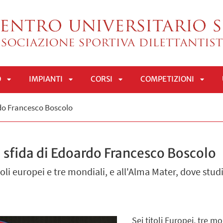
O
IMPIANTI
CORSI
COMPETIZIONI
APRI
APRI
APRI
APRI
rdo Francesco Boscolo
SOTTOMENÙ
SOTTOMENÙ
SOTTOMENÙ
SOTT
 sfida di Edoardo Francesco Boscolo
itoli europei e tre mondiali, e all'Alma Mater, dove stud
Sei titoli Europei, tre 