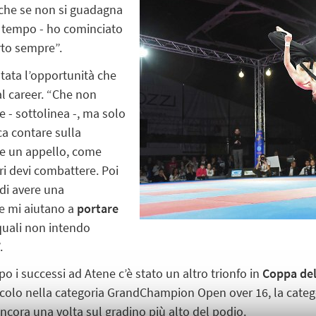
nche se non si guadagna
to tempo - ho cominciato
rto sempre”.
stata l’opportunità che
al career. “Che non
e - sottolinea -, ma solo
ca contare sulla
tare un appello, come
i devi combattere. Poi
 di avere una
he mi aiutano a
portare
 quali non intendo
.
o i successi ad Atene c’è stato un altro trionfo in
Coppa de
olo nella categoria GrandChampion Open over 16, la catego
ancora una volta sul gradino più alto del podio.