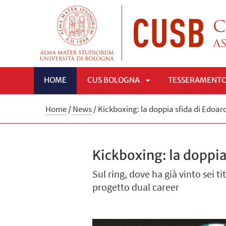
HOME
CUS BOLOGNA
TESSERAMENT
APRI
Home
/
News
/
Kickboxing: la doppia sfida di Edoa
SOTTOMENÙ
Kickboxing: la doppia
Sul ring, dove ha già vinto sei t
progetto dual career