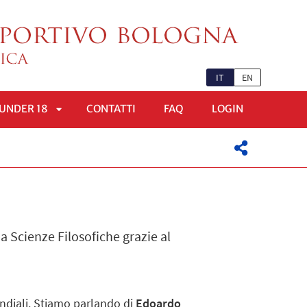
IT
EN
UNDER 18
CONTATTI
FAQ
LOGIN
APRI
OMENÙ
SOTTOMENÙ
ia Scienze Filosofiche grazie al
mondiali. Stiamo parlando di
Edoardo