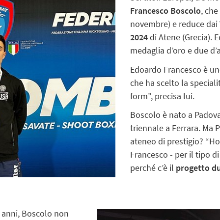
Francesco Boscolo
, che
novembre) e reduce dai
2024
di Atene (Grecia). 
medaglia d’oro e due d’
Edoardo Francesco è un
che ha scelto la speciali
form”, precisa lui.
Boscolo è nato a Padova,
triennale a Ferrara. Ma 
ateneo di prestigio? “H
Francesco - per il tipo 
perché c’è il
progetto du
e anni, Boscolo non