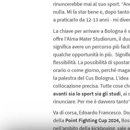
rinuncerebbe mai al suo sport. “A
nulla. Mi fa star bene e, dopo tan
a praticarlo da 12-13 anni - mi dive
La chiave per arrivare a Bologna è 
offre l’Alma Mater Studiorum, il du
significa avere un percorso più facil
qualche opportunità in più. Signifi
flessibilità. La possibilità di spos
orario o come giorno, perché magar
la palestra del Cus Bologna. L’idea
collocazione precisa. Tutte cose c
avanti sia lo sport sia gli studi
, ai
rinunciare. Per me è davvero tanto”
Va di corsa, Edoardo Francesco. Dop
della
Point Fighting Cup 2024,
Bosc
nell’ambito della kickboxing, sale 