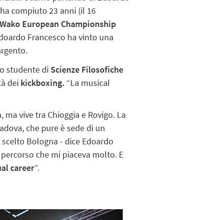
 ha compiuto 23 anni (il 16
Wako European Championship
Edoardo Francesco ha vinto una
argento.
o studente di
Scienze Filosofiche
tà dei
kickboxing.
“La musical
 ma vive tra Chioggia e Rovigo. La
Padova, che pure è sede di un
o scelto Bologna - dice Edoardo
di percorso che mi piaceva molto. E
al career
”.