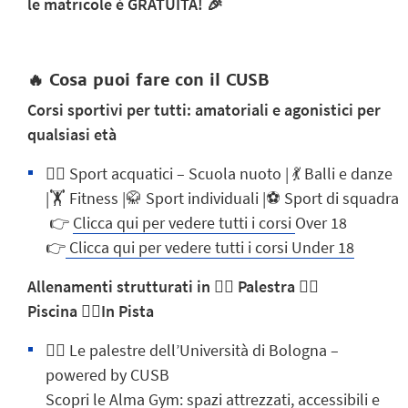
le
matricole
è
GRATUITA
! 🎉
🔥
Cosa puoi fare con il CUSB
Corsi sportivi per tutti: amatoriali e agonistici per
qualsiasi età
🏊‍♂️
Sport acquatici
– Scuola nuoto | 💃
Balli e danze
|
🏋️
Fitness |
🥋
Sport individuali |
⚽
Sport di squadra
👉
Clicca qui per vedere tutti i corsi
Over 18
👉
Clicca qui per vedere tutti i corsi Under 18
Allenamenti strutturati in 🏋️‍♂️ Palestra 🏊‍♂️
Piscina 🏃‍♂️In Pista
🏋️‍♂️ Le palestre dell’Università di Bologna –
powered by CUSB
Scopri le Alma Gym: spazi attrezzati, accessibili e