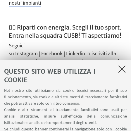
nostri impianti
🏃‍♂️ Riparti con energia. Scegli il tuo sport.
Entra nella squadra CUSB! Ti aspettiamo!
Seguici
su
Instagram
|
Facebook
|
Linkedin
o
iscriviti alla
nostra newsletter
per restare aggiornato su tutte le
novità!
QUESTO SITO WEB UTILIZZA I
COOKIE
Nel nostro sito utilizziamo sia cookie tecnici necessari per il suo
💬 HAI BISOGNO DI AIUTO?
funzionamento, sia cookie e altri strumenti di tracciamento facoltativi
Consulta le nostre
FAQ
o scrivici
che potrai attivare solo con il tuo consenso.
Cookie e altri strumenti di tracciamento facoltativi sono usati per
a:
cusb.segreteria@unibo.it
analisi statistiche, misure sull'efficacia della comunicazione
istituzionale e analisi dei comportamenti degli utenti.
Se chiudi questo banner continuerai la navigazione solo con i cookie