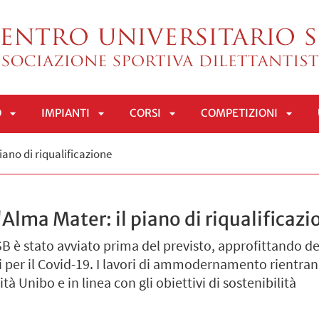
O
IMPIANTI
CORSI
COMPETIZIONI
APRI
APRI
APRI
APRI
piano di riqualificazione
SOTTOMENÙ
SOTTOMENÙ
SOTTOMENÙ
SOTT
'Alma Mater: il piano di riqualificazi
SB è stato avviato prima del previsto, approfittando de
ni per il Covid-19. I lavori di ammodernamento rientran
tà Unibo e in linea con gli obiettivi di sostenibilità