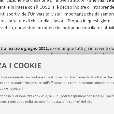
qualificazione e la creazione di nuove strutture. -
afferma il R
nti e in intesa con il CUSB, si è deciso inoltre di intrapren
 sportivi dell'Università, vista l'importanza che da sempre
essere e la salute di chi studia e lavora. Proprio in questi gio
cutivo, nuovi studenti atleti che potranno conciliare l'attivi
o tra marzo e giugno 2021
, e comunque tutti gli interventi 
d-19 hanno arrecato un grandissimo danno economico dal pun
di avere le strutture quasi completamente vuote e dunque la 
ZA I COOKIE
uo funzionamento, sia cookie e altri strumenti di tracciamento facoltativi che 
er analisi statistiche, misure sull'efficacia della comunicazione istituzionale
ookie necessari.
ione in "Personalizza cookie" e, se vuoi, potrai esprimere consensi più specif
onsensi rientrando nella sezione "Impostazione cookie" del sito.