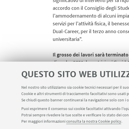
significativo di interventi per la ri
accordo con il Consiglio degli Stude
l'ammodernamento di alcuni impianti
servizi per l'attività fisica, il ben
Dual-Career, per il terzo anno conse
universitaria".
Il grosso dei lavori sarà terminat
dicembre2021: le restrizioni Covi
offerto un’inaspettata opportunità 
QUESTO SITO WEB UTILIZ
più veloci e più sicuri.
Nel nostro sito utilizziamo sia cookie tecnici necessari per il s
Cookie e altri strumenti di tracciamento facoltativi sono usati p
Se chiudi questo banner continuerai la navigazione solo con i c
Puoi esprimere il consenso sui cookie facoltativi attivando l'opz
Potrai sempre rivedere le tue scelte e verificare lo stato dei c
Per maggiori informazioni
consulta la nostra Cookie policy
.