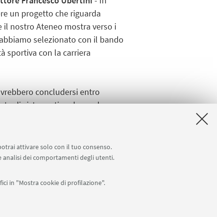
ettore Francesco Ubertini
- In
dere un progetto che riguarda
 il nostro Ateneo mostra verso i
rni, abbiamo selezionato con il bando
tà sportiva con la carriera
dovrebbero concludersi entro
to di vista gestionale, ma hanno
possibilità di realizzare interventi
potrai attivare solo con il tuo consenso.
 e analisi dei comportamenti degli utenti.
ici in "Mostra cookie di profilazione".
Seguici su: