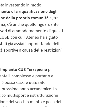
 sta investendo in modo
mento e la riqualificazione degli
one della propria comunità
e, tra
mma, c'è anche quello riguardante
 lavori di ammodernamento di questi
l CUSB con cui l'Ateneo ha siglato
ati già avviati approfittando della
à sportive a causa delle restrizioni
’
Impianto CUS Terrapieno
per
ente il complesso e portarlo a
ché possa essere utilizzato
el prossimo anno accademico. In
ico multisport e ristrutturazione
ssione del vecchio manto e posa del