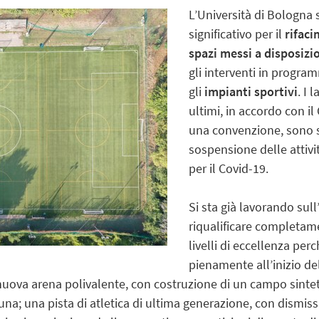
L’Università di Bologna
significativo per il
rifaci
spazi messi a disposizi
gli interventi in progra
gli
impianti sportivi
. I
ultimi, in accordo con i
una convenzione, sono st
sospensione delle attivit
per il Covid-19.
Si sta già lavorando sull
riqualificare completam
livelli di eccellenza per
pienamente all’inizio d
 nuova arena polivalente, con costruzione di un campo sintet
una; una pista di atletica di ultima generazione, con dismi