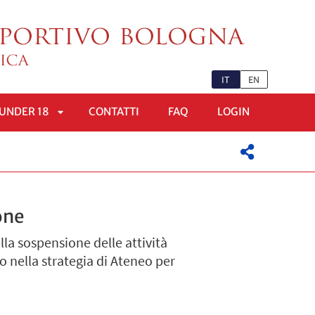
IT
EN
UNDER 18
CONTATTI
FAQ
LOGIN
APRI
OMENÙ
SOTTOMENÙ
one
lla sospensione delle attività
o nella strategia di Ateneo per