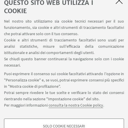
QUESTO SITO WEB UTILIZZA I
ragazze
che hanno avuto la possibilità di giocare in
COOKIE
squadre miste, con un regolamento di gioco che
prevede necessariamente la partecipazione in
Nel nostro sito utilizziamo sia cookie tecnici necessari per il suo
funzionamento, sia cookie e altri strumenti di tracciamento facoltativi
campo della componente femminile e maschile e
che potrai attivare solo con il tuo consenso.
che proprio per questo, porta ad avere uno spirito
Cookie e altri strumenti di tracciamento facoltativi sono usati per
di gioco basato più sul fair play che non alla
analisi statistiche, misure sull'efficacia della comunicazione
competizione vera e propria.
istituzionale e analisi dei comportamenti degli utenti.
Se chiudi questo banner continuerai la navigazione solo con i cookie
Si ringrazia per la collaborazione Fondazione
necessari.
Flaminia, Serinar e Unirimini che affiancano il
Puoi esprimere il consenso sui cookie facoltativi attivando l'opzione in
CUS Bologna in questi progetti.
"Personalizza cookie" e, se vuoi, potrai esprimere consensi più specifici
in "Mostra cookie di profilazione".
Potrai sempre rivedere le tue scelte e verificare lo stato dei consensi
rientrando nella sezione "Impostazione cookie" del sito.
Per maggiori informazioni
consulta la nostra Cookie policy
.
SOLO COOKIE NECESSARI
Seguici su: