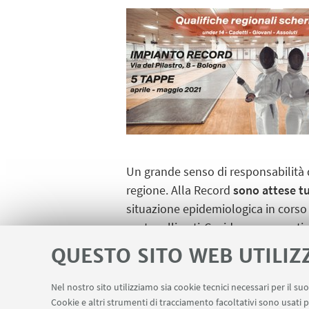
Un grande senso di responsabilità 
regione. Alla Record
sono attese tu
situazione epidemiologica in corso
protocolli anti-Covid, per consentire 
attesa di capire se gli
agonisti dell
QUESTO SITO WEB UTILIZ
dell’Emilia-Romagna, il Cusb è già s
Nel nostro sito utilizziamo sia cookie tecnici necessari per il s
Cookie e altri strumenti di tracciamento facoltativi sono usati p