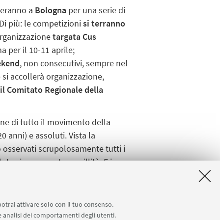
overanno a
Bologna
per una serie di
 Di più: le competizioni
si terranno
 organizzazione
targata Cus
 per il 10-11 aprile;
ekend
, non consecutivi, sempre nel
 si accollerà organizzazione,
il Comitato Regionale della
ne di tutto il movimento della
0 anni) e assoluti. Vista la
 osservati scrupolosamente tutti i
luta sicurezza e tranquillità. E in
n mezzo alle migliori lame
i si è gettato in questa avventura.
potrai attivare solo con il tuo consenso.
 e analisi dei comportamenti degli utenti.