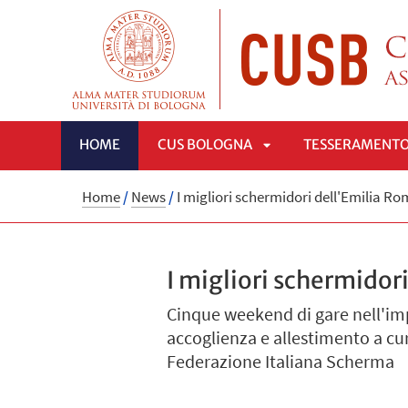
HOME
CUS BOLOGNA
TESSERAMENT
APRI
Home
/
News
/
I migliori schermidori dell'Emilia R
SOTTOMENÙ
I migliori schermidor
Cinque weekend di gare nell'imp
accoglienza e allestimento a cur
Federazione Italiana Scherma