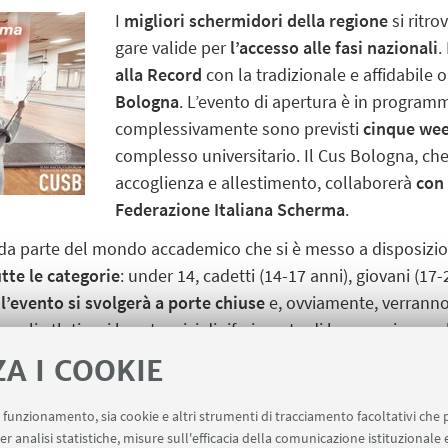
I
migliori schermidori della regione
si ritr
gare valide per
l’accesso alle fasi nazionali
.
alla Record
con la tradizionale e affidabile
Bologna
. L’evento di apertura è in programma
complessivamente sono previsti
cinque we
complesso universitario. Il Cus Bologna, che
accoglienza e allestimento, collaborerà
con 
Federazione Italiana Scherma
.
da parte del mondo accademico che si è messo a disposizio
tte le categorie
: under 14, cadetti (14-17 anni), giovani (17-2
l’evento si svolgerà a porte chiuse
e, ovviamente, verranno
agli atleti e ai loro tecnici di riferimento di lavorare in asso
’Università di Bologna
riusciranno a ritagliarsi uno spazio i
ZA I COOKIE
alito sul podio: per l’entusiasmo e la professionalità con cu
uo funzionamento, sia cookie e altri strumenti di tracciamento facoltativi che 
er analisi statistiche, misure sull'efficacia della comunicazione istituzionale