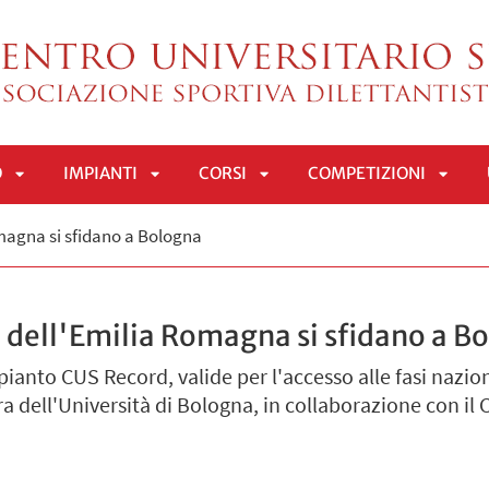
O
IMPIANTI
CORSI
COMPETIZIONI
APRI
APRI
APRI
APRI
omagna si sfidano a Bologna
SOTTOMENÙ
SOTTOMENÙ
SOTTOMENÙ
SOTT
i dell'Emilia Romagna si sfidano a B
ianto CUS Record, valide per l'accesso alle fasi nazio
a dell'Università di Bologna, in collaborazione con il