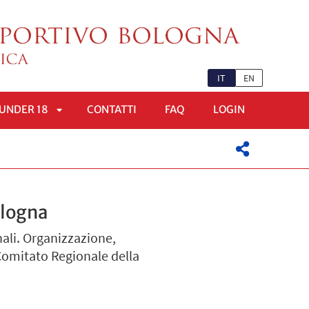
IT
EN
UNDER 18
CONTATTI
FAQ
LOGIN
APRI
OMENÙ
SOTTOMENÙ
ologna
nali. Organizzazione,
 Comitato Regionale della