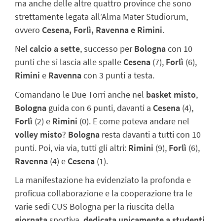
ma anche delle altre quattro province che sono
strettamente legata all’Alma Mater Studiorum,
ovvero
Cesena, Forlì, Ravenna e Rimini
.
Nel
calcio a sette
, successo per
Bologna
con 10
punti che si lascia alle spalle
Cesena
(7),
Forlì
(6),
Rimini
e
Ravenna
con 3 punti a testa.
Comandano le Due Torri anche nel
basket
misto
,
Bologna
guida con 6 punti, davanti a
Cesena
(4),
Forlì
(2) e
Rimini
(0). E come poteva andare nel
volley
misto
?
Bologna
resta davanti a tutti con 10
punti. Poi, via via, tutti gli altri:
Rimini
(9),
Forlì
(6),
Ravenna
(4) e
Cesena
(1).
La manifestazione ha evidenziato la profonda e
proficua collaborazione e la cooperazione tra le
varie sedi CUS Bologna per la riuscita della
giornata
sportiva,
dedicata unicamente a studenti