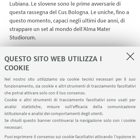
Lubiana. Le slovene sono le prime avversarie di
questa rassegna del Cus Bologna. Le uniche, fino a
questo momento, capaci negli ultimi due anni, di
strappare un set al mondo dell’Alma Mater
Studiorum.
Il tabellino del Cus Bologna: Greta Monaco, Chiara
Mason 8, Dalila Modestino 13, Matilde Giardi,
QUESTO SITO WEB UTILIZZA I
Blerona Tasholli, Mariaelena Aluigi, Sofia Migliorini,
COOKIE
Stefania Bernabe 14, Sara Fontemaggio 9, Alessia
Nel nostro sito utilizziamo sia cookie tecnici necessari per il suo
Mazzon 13, Sofia Taiani, Giulia Galletti 5, Sophie
funzionamento, sia cookie e altri strumenti di tracciamento facoltativi
Andrea Blasi, Beatrice Bacchilega. All. Leonardo
che potrai attivare solo con il tuo consenso.
Palladino. Vice: Ilaria Gaiani. Team manager: Serene
Cookie e altri strumenti di tracciamento facoltativi sono usati per
analisi statistiche, misure sull'efficacia della comunicazione
Vece.
istituzionale e analisi dei comportamenti degli utenti.
Se chiudi questo banner continuerai la navigazione solo con i cookie
necessari.
Diretta Youtube Finale Volley
Puoi esprimere il consenso sui cookie facoltativi attivando l'opzione in