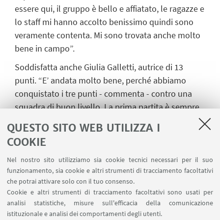
essere qui, il gruppo è bello e affiatato, le ragazze e
lo staff mi hanno accolto benissimo quindi sono
veramente contenta. Mi sono trovata anche molto
bene in campo”.
Soddisfatta anche Giulia Galletti, autrice di 13
punti. “E’ andata molto bene, perché abbiamo
conquistato i tre punti - commenta - contro una
squadra di buon livello. La prima partita è sempre
carica di incognite. Per questo stiamo contente,
QUESTO SITO WEB UTILIZZA I
perché ora non potremo che trovare l’affiatamento
COOKIE
con maggiore tranquillità”.
Nel nostro sito utilizziamo sia cookie tecnici necessari per il suo
Il tabellino del Cus Bologna: Greta Monaco, Chiara
funzionamento, sia cookie e altri strumenti di tracciamento facoltativi
Mason 8, Dalila Modestino 7, Matilde Giardi 5,
che potrai attivare solo con il tuo consenso.
Blerona Tasholli 5, Mariaelena Aluigi, Sofia
Cookie e altri strumenti di tracciamento facoltativi sono usati per
analisi statistiche, misure sull'efficacia della comunicazione
Migliorini, Stefani Bernabè, Sara Fontemaggi 2,
istituzionale e analisi dei comportamenti degli utenti.
Alessia Mazzon 12, Sofia Taiana, Giulia Galletti 13,