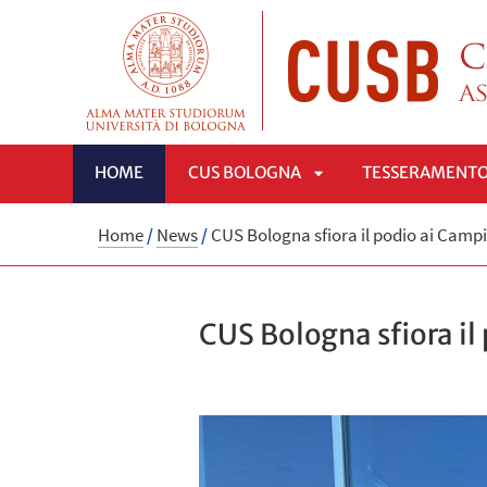
HOME
CUS BOLOGNA
TESSERAMENT
APRI
Home
/
News
/
CUS Bologna sfiora il podio ai Campio
SOTTOMENÙ
CUS Bologna sfiora il