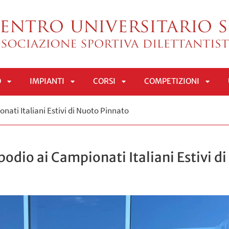
O
IMPIANTI
CORSI
COMPETIZIONI
APRI
APRI
APRI
APRI
nati Italiani Estivi di Nuoto Pinnato
SOTTOMENÙ
SOTTOMENÙ
SOTTOMENÙ
SOTT
 podio ai Campionati Italiani Estivi 