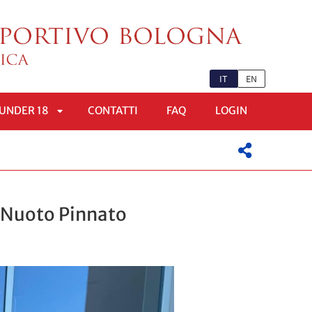
IT
EN
UNDER 18
CONTATTI
FAQ
LOGIN
APRI
OMENÙ
SOTTOMENÙ
di Nuoto Pinnato