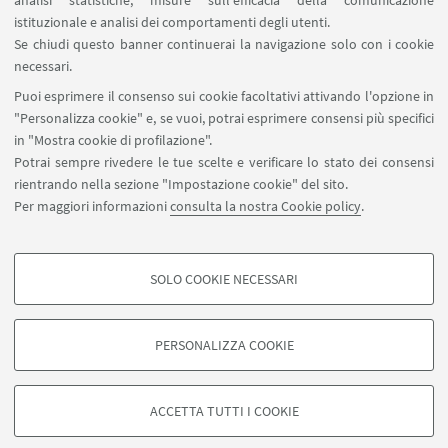
analisi statistiche, misure sull'efficacia della comunicazione
istituzionale e analisi dei comportamenti degli utenti.
Se chiudi questo banner continuerai la navigazione solo con i cookie
necessari.
Puoi esprimere il consenso sui cookie facoltativi attivando l'opzione in
"Personalizza cookie" e, se vuoi, potrai esprimere consensi più specifici
in "Mostra cookie di profilazione".
Potrai sempre rivedere le tue scelte e verificare lo stato dei consensi
rientrando nella sezione "Impostazione cookie" del sito.
Per maggiori informazioni
consulta la nostra Cookie policy
.
SOLO COOKIE NECESSARI
Seguici su:
COOKIE DI PROFILAZIONE - FACOLTATIVI
Si tratta di cookie utilizzati per analizzare le caratteristiche della navigazione
PERSONALIZZA COOKIE
degli utenti, creare profili in base al loro comportamento sul sito, per analisi
di marketing.
©Copyright 2026 - ALMA MATER STUDIORUM - Università di
Mostra cookie di profilazione
Bologna - Via Zamboni, 33 - 40126 Bologna - PI: 01131710376 -
ACCETTA TUTTI I COOKIE
CF: 80007010376 -
Privacy
-
Note legali
-
Impostazioni Cookie
Google/Youtube Video