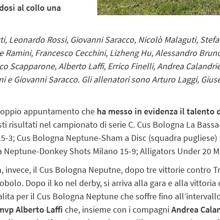
osi al collo una
ti, Leonardo Rossi, Giovanni Saracco, Nicolò Malaguti, Stefa
e Ramini, Francesco Cecchini, Lizheng Hu, Alessandro Brun
o Scapparone, Alberto Laffi, Errico Finelli, Andrea Calandri
i e Giovanni Saracco. Gli allenatori sono Arturo Laggi, Gi
o doppio appuntamento che
ha messo in evidenza il talento d
i risultati nel campionato di serie C. Cus Bologna La Bas
5-3; Cus Bologna Neptune-Sham a Disc (squadra pugliese) 
 Neptune-Donkey Shots Milano 15-9; Alligators Under 20 
invece, il Cus Bologna Neputne, dopo tre vittorie contro Tr
cobolo. Dopo il ko nel derby, si arriva alla gara e alla vittor
alita per il Cus Bologna Neptune che soffre fino all’intervallo,
mvp Alberto Laffi
che, insieme con i compagni
Andrea Calan