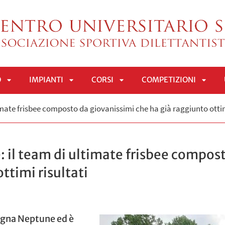
O
IMPIANTI
CORSI
COMPETIZIONI
APRI
APRI
APRI
APRI
mate frisbee composto da giovanissimi che ha già raggiunto ottim
SOTTOMENÙ
SOTTOMENÙ
SOTTOMENÙ
SOTT
 il team di ultimate frisbee compos
ttimi risultati
logna Neptune ed è