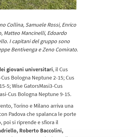
no Collina, Samuele Rossi, Enrico
o, Matteo Mancinelli, Edoardo
ello. I capitani del gruppo sono
useppe Bentivenga e Zeno Comirato
.
ei giovani universitari
, il Cus
sa-Cus Bologna Neptune 2-15; Cus
15-5; Wise GatorsMasi3-Cus
Masi-Cus Bologna Neptune 9-15.
ento, Torino e Milano arriva una
ia con Padova che spalanca le porte
 poi si riprende e sfiora il
driello, Roberto Baccolini,