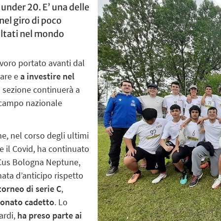
 under 20. E’ una delle
nel giro di poco
ultati nel mondo
lavoro portato avanti dal
nare e
a investire nel
a sezione continuerà a
in campo nazionale
, nel corso degli ultimi
 il Covid, ha continuato
l Cus Bologna Neptune,
ata d’anticipo rispetto
 torneo di serie C
,
pionato cadetto
. Lo
ardi,
ha preso parte ai