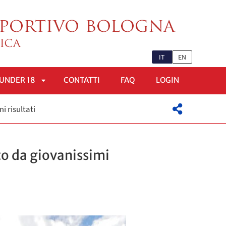
IT
EN
UNDER 18
CONTATTI
FAQ
LOGIN
APRI
i risultati
OMENÙ
SOTTOMENÙ
to da giovanissimi