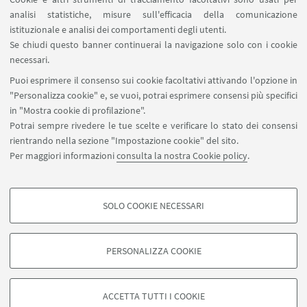
analisi statistiche, misure sull'efficacia della comunicazione
istituzionale e analisi dei comportamenti degli utenti.
Se chiudi questo banner continuerai la navigazione solo con i cookie
necessari.
Puoi esprimere il consenso sui cookie facoltativi attivando l'opzione in
"Personalizza cookie" e, se vuoi, potrai esprimere consensi più specifici
in "Mostra cookie di profilazione".
Potrai sempre rivedere le tue scelte e verificare lo stato dei consensi
rientrando nella sezione "Impostazione cookie" del sito.
Per maggiori informazioni
consulta la nostra Cookie policy
.
SOLO COOKIE NECESSARI
Seguici su:
COOKIE DI PROFILAZIONE - FACOLTATIVI
Si tratta di cookie utilizzati per analizzare le caratteristiche della navigazione
PERSONALIZZA COOKIE
degli utenti, creare profili in base al loro comportamento sul sito, per analisi
di marketing.
©Copyright 2026 - ALMA MATER STUDIORUM - Università di
Mostra cookie di profilazione
Bologna - Via Zamboni, 33 - 40126 Bologna - PI: 01131710376 -
ACCETTA TUTTI I COOKIE
CF: 80007010376 -
Privacy
-
Note legali
-
Impostazioni Cookie