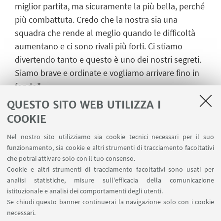
miglior partita, ma sicuramente la più bella, perché
più combattuta. Credo che la nostra sia una
squadra che rende al meglio quando le difficoltà
aumentano e ci sono rivali più forti. Ci stiamo
divertendo tanto e questo è uno dei nostri segreti.
Siamo brave e ordinate e vogliamo arrivare fino in
fondo”.
QUESTO SITO WEB UTILIZZA I
Il tabellino del Cus Bologna: Blerona Tasholli,
COOKIE
Chiara Mason 13, Dalila Modestino 10, Alessia
Mazzon 9, Sara Fontemaggi 5, Elena Missiroli, Sogia
Nel nostro sito utilizziamo sia cookie tecnici necessari per il suo
Migliorini 1, Stefania Bernabè 1, Giulia Visintini 15,
funzionamento, sia cookie e altri strumenti di tracciamento facoltativi
Irene Carnevali 1, Amelia Bici, Giulia Galletti 1,
che potrai attivare solo con il tuo consenso.
Cookie e altri strumenti di tracciamento facoltativi sono usati per
Sophie Andrea Blasi, Beatrice Bacchilega.
analisi statistiche, misure sull'efficacia della comunicazione
Allenatore: Leonardo Palladino. Staff tecnico: Ilaria
istituzionale e analisi dei comportamenti degli utenti.
Gaiani, Serena Vece, Alessandro Vitti, Luigi Greco.
Se chiudi questo banner continuerai la navigazione solo con i cookie
necessari.
ufficio stampa
cus bologna asd