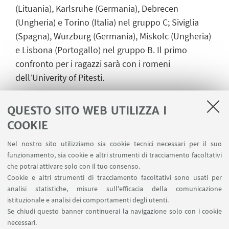
(Lituania), Karlsruhe (Germania), Debrecen
(Ungheria) e Torino (Italia) nel gruppo C; Siviglia
(Spagna), Wurzburg (Germania), Miskolc (Ungheria)
e Lisbona (Portogallo) nel gruppo B. Il primo
confronto per i ragazzi sarà con i romeni
dell’Univerity of Pitesti.
Le ragazze, allenate da Jordan Losi, sono nel
QUESTO SITO WEB UTILIZZA I
gruppo B con Caen (Francia) e Madrid (Spagna). Nel
COOKIE
gruppo D troviamo Vienna (Austria), Lisbona
(Portogallo) e la Norwegian Science University; nel
Nel nostro sito utilizziamo sia cookie tecnici necessari per il suo
gruppo A Aveiro (Portogallo), Eotvos Lorand
funzionamento, sia cookie e altri strumenti di tracciamento facoltativi
(Ungheria) e Lione (Francia). Nel gruppo B, infine,
che potrai attivare solo con il tuo consenso.
Cookie e altri strumenti di tracciamento facoltativi sono usati per
Pitesti (Romania), Wurzburg (Germania) e Liegi
analisi statistiche, misure sull'efficacia della comunicazione
(Belgio). Le ragazze con Olbis Andrè Futo in testa
istituzionale e analisi dei comportamenti degli utenti.
cominceranno a giocare domani.
Se chiudi questo banner continuerai la navigazione solo con i cookie
necessari.
ufficio stampa
cus bologna asd