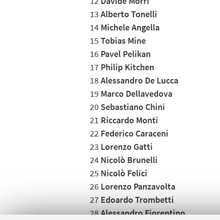
12
Davide Morri
13
Alberto Tonelli
14
Michele Angella
15
Tobias Mine
16
Pavel Pelikan
17
Philip Kitchen
18
Alessandro De Lucca
19
Marco Dellavedova
20
Sebastiano Chini
21
Riccardo Monti
22
Federico Caraceni
23
Lorenzo Gatti
24
Nicolò Brunelli
25
Nicolò Felici
26
Lorenzo Panzavolta
27
Edoardo Trombetti
28
Alessandro Fiorentino