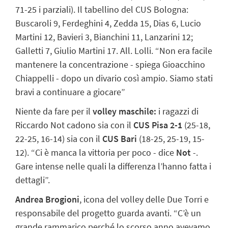
71-25 i parziali). Il tabellino del CUS Bologna:
Buscaroli 9, Ferdeghini 4, Zedda 15, Dias 6, Lucio
Martini 12, Bavieri 3, Bianchini 11, Lanzarini 12;
Galletti 7, Giulio Martini 17. All. Lolli. “Non era facile
mantenere la concentrazione - spiega Gioacchino
Chiappelli - dopo un divario così ampio. Siamo stati
bravi a continuare a giocare”
Niente da fare per il
volley maschile:
i ragazzi di
Riccardo Not cadono sia con il
CUS Pisa 2-1
(25-18,
22-25, 16-14) sia con il
CUS Bari
(18-25, 25-19, 15-
12). “Ci è manca la vittoria per poco - dice
Not
-.
Gare intense nelle quali la differenza l’hanno fatta i
dettagli”.
Andrea Brogioni
, icona del volley delle Due Torri e
responsabile del progetto guarda avanti. “C’è un
grande rammarico perché lo scorso anno avevamo