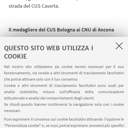
strada del CUS Caserta.
Il medagliere del CUS Bologna ai CNU di Ancona
7 ori Luca Ferella (taekowndo, free style), Luca
QUESTO SITO WEB UTILIZZA I
Ferella (taekdondo, forme). Nicolò Pierpaoli-
COOKIE
Daniele Rossi (tennistavolo, doppio maschile), Irem
Balbay-Nefeli Ppali (tennistavolo, doppio
Nel nostro sito utilizziamo sia cookie tecnici necessari per il suo
femminile), tennistavolo (classifica a squadre), Gaia
funzionamento, sia cookie e altri strumenti di tracciamento facoltativi
Ragazzini (tiro a volo), Fabrizio Di Marco (spada).
che potrai attivare solo con il tuo consenso.
Cookie e altri strumenti di tracciamento facoltativi sono usati per
2 argenti Diego Gessaroli (taekwondo, forme),
analisi statistiche, misure sull'efficacia della comunicazione
Beatrice Fava.
istituzionale e analisi dei comportamenti degli utenti.
Se chiudi questo banner continuerai la navigazione solo con i cookie
3 bronzi Nefeli Ppali (tennistavolo, singolare),
necessari.
Daniele Rossi-Irem Balbay (tennistavolo, doppio
Puoi esprimere il consenso sui cookie facoltativi attivando l'opzione in
misto), Matteo Belloi (tiro a volo).
"Personalizza cookie" e, se vuoi, potrai esprimere consensi più specifici