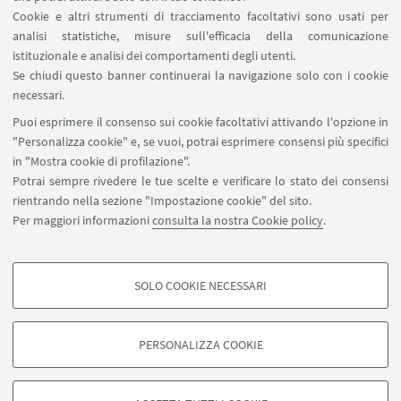
(81), Riccardo Bertolini (90), Gianmarco Coppari (90)
Cookie e altri strumenti di tracciamento facoltativi sono usati per
analisi statistiche, misure sull'efficacia della comunicazione
e Daniele Gasparri (100). Nella
lotta
greco romana
istituzionale e analisi dei comportamenti degli utenti.
spazio a Leonardo Bulgarelli. Sarà poi la volta
Se chiudi questo banner continuerai la navigazione solo con i cookie
dell’atletica
leggera con Martina Fedriga, Elisa
necessari.
Gianfranceschi, Anna Spada, Erica Fabbris e Anna
Puoi esprimere il consenso sui cookie facoltativi attivando l'opzione in
Marocchi.
"Personalizza cookie" e, se vuoi, potrai esprimere consensi più specifici
in "Mostra cookie di profilazione".
Potrai sempre rivedere le tue scelte e verificare lo stato dei consensi
rientrando nella sezione "Impostazione cookie" del sito.
Per maggiori informazioni
consulta la nostra Cookie policy
.
SOLO COOKIE NECESSARI
Seguici su:
COOKIE DI PROFILAZIONE - FACOLTATIVI
Si tratta di cookie utilizzati per analizzare le caratteristiche della navigazione
PERSONALIZZA COOKIE
degli utenti, creare profili in base al loro comportamento sul sito, per analisi
di marketing.
©Copyright 2026 - ALMA MATER STUDIORUM - Università di
Mostra cookie di profilazione
Bologna - Via Zamboni, 33 - 40126 Bologna - PI: 01131710376 -