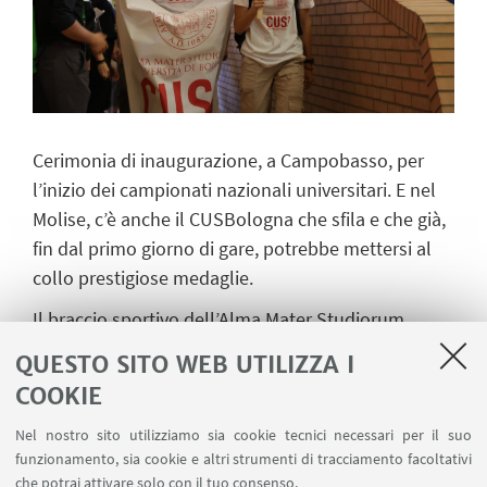
Cerimonia di inaugurazione, a Campobasso, per
l’inizio dei campionati nazionali universitari. E nel
Molise, c’è anche il CUSBologna che sfila e che già,
fin dal primo giorno di gare, potrebbe mettersi al
collo prestigiose medaglie.
Il braccio sportivo dell’Alma Mater Studiorum
comincerà con il
taekwondo
e le forme femminili.
QUESTO SITO WEB UTILIZZA I
Tocca a Giuditta Carlini e Joy Fructuoso.
COOKIE
Più numerosa la formazione del
judo
maschile
Nel nostro sito utilizziamo sia cookie tecnici necessari per il suo
dove troviamo Davide Casadio (66 chili), Gregorio
funzionamento, sia cookie e altri strumenti di tracciamento facoltativi
Callegati (66), Alan Bonato (73), Mattia Castellani
che potrai attivare solo con il tuo consenso.