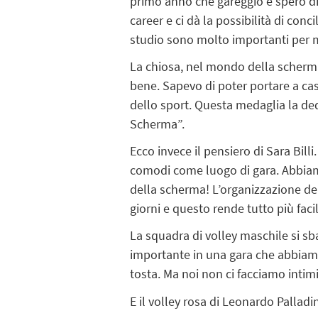
primo anno che gareggio e spero di
career e ci dà la possibilità di con
studio sono molto importanti per m
La chiosa, nel mondo della scherma e
bene. Sapevo di poter portare a cas
dello sport. Questa medaglia la ded
Scherma”.
Ecco invece il pensiero di Sara Bi
comodi come luogo di gara. Abbiamo
della scherma! L’organizzazione de
giorni e questo rende tutto più fac
La squadra di volley maschile si sba
importante in una gara che abbiamo 
tosta. Ma noi non ci facciamo intim
E il volley rosa di Leonardo Palladin