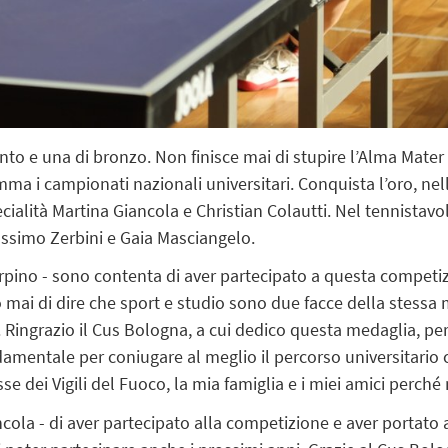
ento e una di bronzo. Non finisce mai di stupire l’Alma Mate
 i campionati nazionali universitari. Conquista l’oro, nell
cialità Martina Giancola e Christian Colautti. Nel tennistavo
ssimo Zerbini e Gaia Masciangelo.
Arpino - sono contenta di aver partecipato a questa competiz
 mai di dire che sport e studio sono due facce della stessa 
iù. Ringrazio il Cus Bologna, a cui dedico questa medaglia, p
amentale per coniugare al meglio il percorso universitario co
 dei Vigili del Fuoco, la mia famiglia e i miei amici perch
ncola - di aver partecipato alla competizione e aver portato 