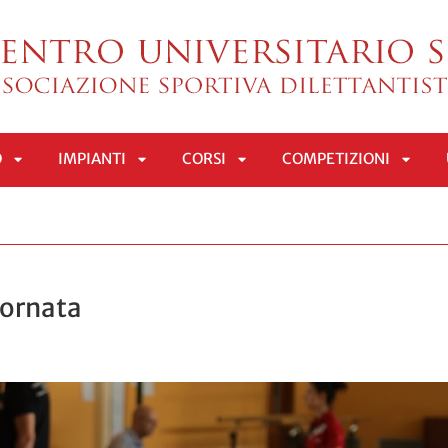
O
IMPIANTI
CORSI
COMPETIZIONI
APRI
APRI
APRI
APRI
SOTTOMENÙ
SOTTOMENÙ
SOTTOMENÙ
SOTT
ornata