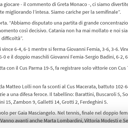
a giocare - il commento di Greta Monaco -, ci siamo divertite
 migliorando l’intesa. Siamo cariche per la semifinale”.
rta. “Abbiamo disputato una partita di grande concentrazi
 momento così decisivo. Catania non ha mai mollato e noi sia
ifficoltà”.
vince 6-4, 6-1 mentre si ferma Giovanni Femia, 3-6, 3-6. Vi
6-0 e il doppio maschili Giovanni Femia-Sergio Badini, 6-2, 6
ta con il Cus Parma 19-5, fa registrare solo vittorie con Cus
a Matteo Lolli non fa sconti al Cus Macerata, battuto 102-64 
ie a una difesa feroce. Il tabellino: Barattini, Buscaroli 5, So
ni 15, Zambon 9, Galletti 14, Grotti 2, Ferdeghini 5.
volo per Gaia Masciangelo. Nel tennis, finale nel doppio f
Vanno avanti anche Marta Lombardini, Vittoria Modesti e Se