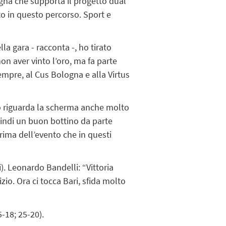
ogna che supporta il progetto dual
nto in questo percorso. Sport e
la gara - racconta -, ho tirato
on aver vinto l’oro, ma fa parte
empre, al Cus Bologna e alla Virtus
to riguarda la scherma anche molto
uindi un buon bottino da parte
ima dell’evento che in questi
). Leonardo Bandelli: “Vittoria
io. Ora ci tocca Bari, sfida molto
5-18; 25-20).